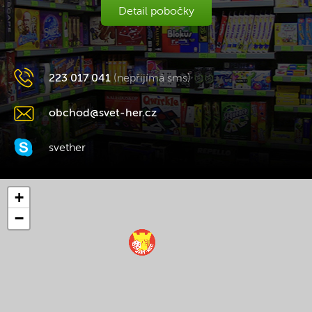
Detail pobočky
223 017 041
(nepřijímá sms)
obchod@svet-her.cz
svether
+
−