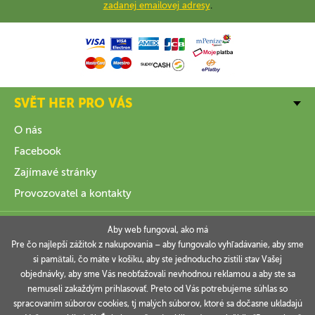
zadanej emailovej adresy
.
SVĚT HER PRO VÁS
O nás
Facebook
Zajímavé stránky
Provozovatel a kontakty
VŠE O NÁKUPU
Aby web fungoval, ako má
Pre čo najlepší zážitok z nakupovania – aby fungovalo vyhľadávanie, aby sme
si pamätali, čo máte v košíku, aby ste jednoducho zistili stav Vašej
INFORMACE
objednávky, aby sme Vás neobťažovali nevhodnou reklamou a aby ste sa
nemuseli zakaždým prihlasovať. Preto od Vás potrebujeme súhlas so
VAŠE OBJEDNÁVKY
spracovaním súborov cookies, tj malých súborov, ktoré sa dočasne ukladajú