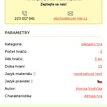
Zeptejte se nás!
obchod@svet-her.cz
223 017 041
PARAMETRY
Kategorie:
základní hra
Počet hráčů:
2
Věk hráčů:
3 let
Doba hraní:
15
Jazyk materiálu
?
:
neobsahuje text
Jazyk pravidel
?
:
Autor:
Honza Vodička
Charakteristika:
dětská hra