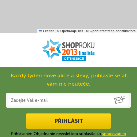
Leaflet
|
© OpenMapTiles
© OpenStreetMap contributors
Každý týden nové akce a slevy, přihlaste se ať
vám nic neuteče.
PŘIHLÁSIT
Prihlásením Objednanie newslettera súhlasíte so
spracovaním