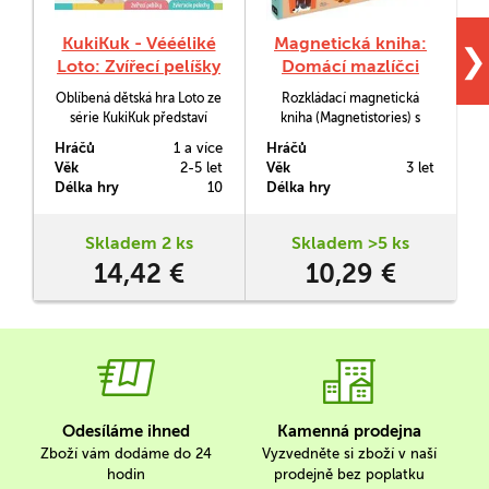
KukiKuk - Véééliké
Magnetická kniha:
❯
Loto: Zvířecí pelíšky
Domácí mazlíčci
Oblíbená dětská hra Loto ze
Rozkládací magnetická
P
série KukiKuk představí
kniha (Magnetistories) s
batolatům 24 zvířátek v
motivy domácích mazlíčků.
Hráčů
1 a více
Hráčů
H
jejich pelíšcích: na louce, v
Děti si do knížky umísťují
s
Věk
2-5 let
Věk
3 let
V
lese či ve vodě. Hra má
magnetky dle vlastní
Délka hry
10
Délka hry
D
extra velké karty vyrobené z
fantazie a vytváří si tak
opravdu silného kartónu.
vlastní příběh. Knížka je
skvělý parťák na cesty -
Skladem 2 ks
Skladem >5 ks
magnetické dílky v knížce
14,42 €
10,29 €
pevně drží, samotná kniha
je tenká a skladná, takže je
vhodná na přenášení.
Odesíláme ihned
Kamenná prodejna
Zboží vám dodáme do 24
Vyzvedněte si zboží v naší
hodin
prodejně bez poplatku