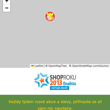
+
−
Leaflet
|
© OpenMapTiles
© OpenStreetMap contributors
Každý týden nové akce a slevy, přihlaste se ať
vám nic neuteče.