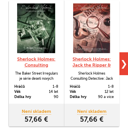
Sherlock Holmes:
Sherlock Holmes:
❯
Consulting
Jack the Ripper &
Detective - The
West End
The Baker Street Irregulars
Sherlock Holmes
Baker Street
Adventures
je série deseti nových
Consulting Detective: Jack
Irregulars
případů parádní
the Ripper & West End
Hráčů
1-8
Hráčů
1-8
H
kooperativní detektivní hry
Adventures vám přinese 10
Věk
14 let
Věk
12 let
V
Sherlock Holmes -
tajemných případů z
Délka hry
90
Délka hry
90 a více
D
Consulting Detective.
viktoriánského Londýna k
Nabízí jak uvádějící případy
vyřešení.
pro nové hráče, tak lahůdky
Není skladem
Není skladem
a nové mechanismy, které
S
57,66 €
57,66 €
zas ocení zkušení
vyštřovatelé.