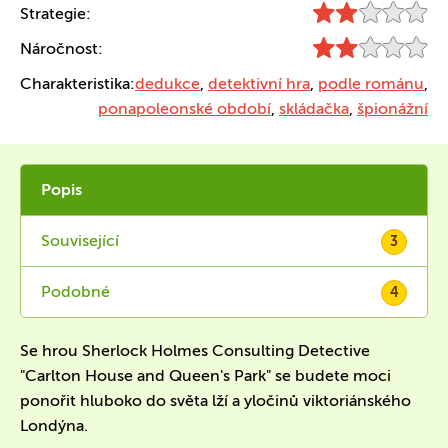
Strategie:
Náročnost:
Charakteristika:
dedukce
,
detektivní hra
,
podle románu
,
ponapoleonské období
,
skládačka
,
špionážní
Popis
Související
3
Podobné
4
Se hrou Sherlock Holmes Consulting Detective
"Carlton House and Queen's Park" se budete moci
ponořit hluboko do světa lží a yločinů viktoriánského
Londýna.