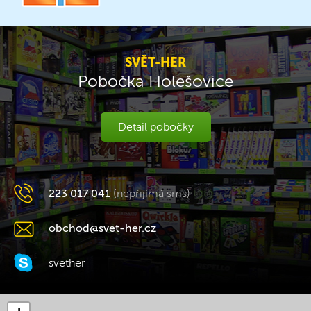
SVĚT-HER
Pobočka Holešovice
Detail pobočky
223 017 041
(nepřijímá sms)
obchod@svet-her.cz
svether