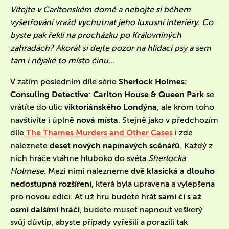
Vítejte v Carltonském domě a nebojte si během
vyšetřování vražd vychutnat jeho luxusní interiéry. Co
byste pak řekli na procházku po Královniných
zahradách? Akorát si dejte pozor na hlídací psy a sem
tam i nějaké to místo činu...
V zatím posledním díle série
Sherlock Holmes:
Consuling Detective
:
Carlton House & Queen Park
se
vrátíte do ulic
viktoriánského Londýna
, ale krom toho
navštívíte i úplně
nová místa
. Stejně jako v předchozím
díle
The Thames Murders and Other Cases
i zde
naleznete
deset nových napínavých scénářů
. Každý z
nich hráče vtáhne hluboko do světa
Sherlocka
Holmese
. Mezi nimi nalezneme
dvě klasická a dlouho
nedostupná rozšíření
, která byla upravena a vylepšena
pro novou edici. Ať už hru budete hrá
t sami či s až
osmi dalšími hráči
, budete muset napnout veškerý
svůj důvtip, abyste případy vyřešili a porazili tak