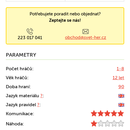
Potřebujete poradit nebo objednat?
Zeptejte se nás!
obchod@svet-her.cz
223 017 041
PARAMETRY
Počet hráčů:
1-8
Věk hráčů:
12 let
Doba hraní:
90
Jazyk materiálu
?
:
Jazyk pravidel
?
:
Komunikace:
Náhoda: