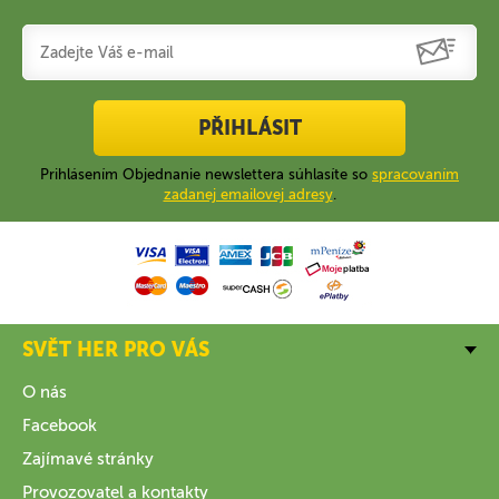
PŘIHLÁSIT
Prihlásením Objednanie newslettera súhlasíte so
spracovaním
zadanej emailovej adresy
.
SVĚT HER PRO VÁS
O nás
Facebook
Zajímavé stránky
Provozovatel a kontakty