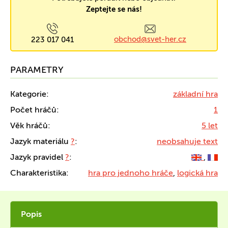
Zeptejte se nás!
obchod@svet-her.cz
223 017 041
PARAMETRY
Kategorie:
základní hra
Počet hráčů:
1
Věk hráčů:
5 let
Jazyk materiálu
?
:
neobsahuje text
Jazyk pravidel
?
:
,
Charakteristika:
hra pro jednoho hráče
,
logická hra
Popis