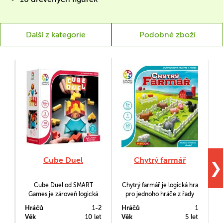
Další z kategorie
Podobné zboží
Cube Duel
Chytrý farmář
❯
Cube Duel od SMART
Chytrý farmář je logická hra
Games je zároveň logická
pro jednoho hráče z řady
hra pro dva hráče a zároveň
Smart Games, v níž budete
Hráčů
1-2
Hráčů
1
H
klasická hlavolamová hra
umísťovat ohrady okolo
Věk
10 let
Věk
5 let
V
pro jednoho, která vám
zvířátek tak, aby byly