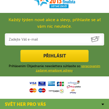
Každý týden nové akce a slevy, přihlaste se ať
vám nic neuteče.
PŘIHLÁSIT
Prihlásením Objednanie newslettera súhlasíte so
spracovaním
zadanej emailovej adresy
.
SVĚT HER PRO VÁS