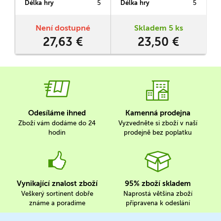
Délka hry
5
Délka hry
5
D
nabídne 80 různých úloh.
jednotlivé druhy zvířat
s
pospolu. U náročnějších
úloh nesmíte zapomenout,
r
Není dostupné
Skladem 5 ks
aby každé zvířátko mělo
27,63 €
23,50 €
přístup ke korytu s vodou.
Ve hře je celkem 60 úloh,
přičemž náročnost úloh…
Odesíláme ihned
Kamenná prodejna
Zboží vám dodáme do 24
Vyzvedněte si zboží v naší
hodin
prodejně bez poplatku
Vynikající znalost zboží
95% zboží skladem
Veškerý sortinent dobře
Naprostá většina zboží
známe a poradíme
připravena k odeslání