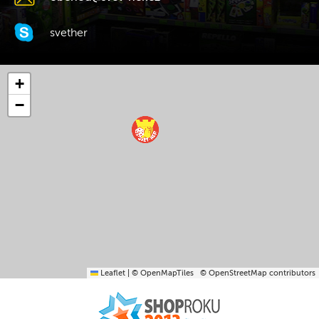
svether
+
−
Leaflet
|
© OpenMapTiles
© OpenStreetMap contributors