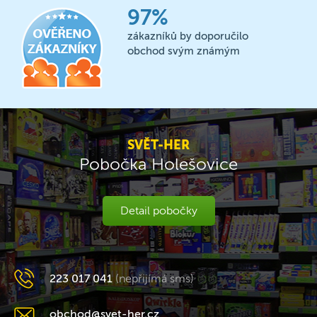
97%
zákazníků by doporučilo
obchod svým známým
SVĚT-HER
Pobočka Holešovice
Detail pobočky
223 017 041
(nepřijímá sms)
obchod@svet-her.cz