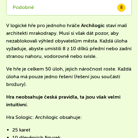
Podobné
8
V logické hře pro jednoho hráče
Archilogic
staví malí
architekti mrakodrapy. Musí si však dát pozor, aby
nezablokovali výhled obyvatelům města. Každá úloha
vyžaduje, abyste umístili 8 z 10 dílků přední nebo zadní
stranou nahoru, vodorovně nebo svisle.
Ve hře je celkem 50 úloh, jejich náročnost roste. Každá
úloha má pouze jedno řešení (řešení jsou součástí
brožury).
Hra neobsahuje česká pravidla, ta jsou však velmi
intuitivní.
Hra Sologic: Archilogic obsahuje:
25 karet
10 dřevěných figurek