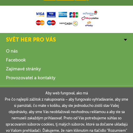
SVĚT HER PRO VÁS
O nás
Facebook
Zajímavé stránky
Provozovatel a kontakty
VŠE O NÁKUPU
Aby web fungoval, ako má
Pre čo najlepší zážitok z nakupovania – aby fungovalo vyhľadávanie, aby sme
si pamätali, čo máte v košíku, aby ste jednoducho zistili stav Vašej
INFORMACE
objednávky, aby sme Vás neobťažovali nevhodnou reklamou a aby ste sa
nemuseli zakaždým prihlasovať. Preto od Vás potrebujeme súhlas so
VAŠE OBJEDNÁVKY
spracovaním súborov cookies, tj malých súborov, ktoré sa dočasne ukladajú
vo Vašom prehliadači. Ďakujeme, že nám kliknutím na tlačidlo "Rozumiem"