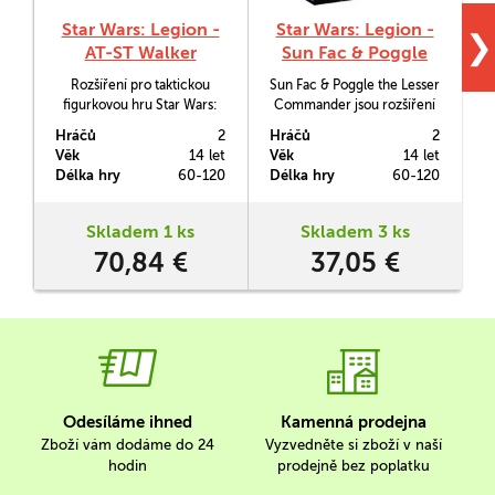
Star Wars: Legion -
Star Wars: Legion -
❯
AT-ST Walker
Sun Fac & Poggle
L
the Lesser
Rozšíření pro taktickou
Sun Fac & Poggle the Lesser
Commander
figurkovou hru Star Wars:
Commander jsou rozšíření
Legion
pro taktickou figurkovou
Hráčů
2
Hráčů
2
H
hru Star Wars: Legion.
Věk
14 let
Věk
14 let
V
Délka hry
60-120
Délka hry
60-120
D
Skladem 1 ks
Skladem 3 ks
70,84 €
37,05 €
Odesíláme ihned
Kamenná prodejna
Zboží vám dodáme do 24
Vyzvedněte si zboží v naší
hodin
prodejně bez poplatku