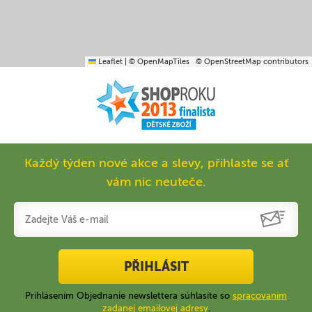
Leaflet
|
© OpenMapTiles
© OpenStreetMap contributors
Každý týden nové akce a slevy, přihlaste se ať
vám nic neuteče.
PŘIHLÁSIT
Prihlásením Objednanie newslettera súhlasíte so
spracovaním
zadanej emailovej adresy
.