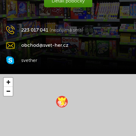
Detail pobočky
223 017 041
(nepřijímá sms)
obchod@svet-her.cz
svether
+
−