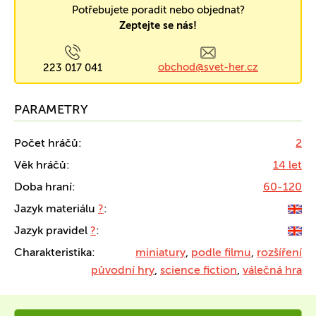
Potřebujete poradit nebo objednat?
Zeptejte se nás!
obchod@svet-her.cz
223 017 041
PARAMETRY
Počet hráčů:
2
Věk hráčů:
14 let
Doba hraní:
60-120
Jazyk materiálu
?
:
Jazyk pravidel
?
:
Charakteristika:
miniatury
,
podle filmu
,
rozšíření
původní hry
,
science fiction
,
válečná hra