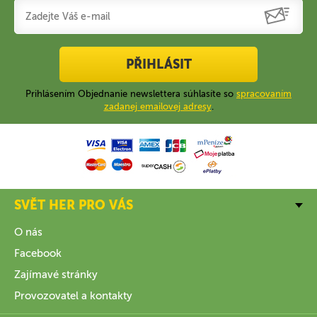
PŘIHLÁSIT
Prihlásením Objednanie newslettera súhlasíte so
spracovaním
zadanej emailovej adresy
.
SVĚT HER PRO VÁS
O nás
Facebook
Zajímavé stránky
Provozovatel a kontakty