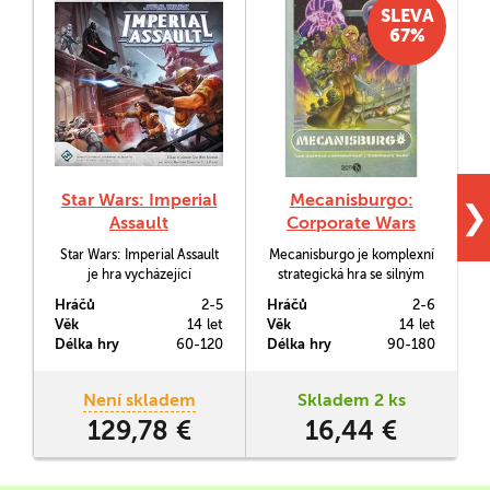
SLEVA
67%
Star Wars: Imperial
Mecanisburgo:
❯
Assault
Corporate Wars
Star Wars: Imperial Assault
Mecanisburgo je komplexní
je hra vycházející
strategická hra se silným
b
systémově z geniální fantasy
tématem pro pokročilé.
Hráčů
2-5
Hráčů
2-6
H
epiky Descent, která se
Odehrává se ve světě,
Věk
14 let
Věk
14 let
V
věnuje boji temné a světlé
vycházejícím z klasických
z
Délka hry
60-120
Délka hry
90-180
D
strany Síly za pomoci
cyberpunkových děl a
z
mnoha scénářů, miniatur,
přináší hráčů nepřeberné
n
kostek a karet.
množství cest, jak v
Není skladem
Skladem 2 ks
takovém světě dosáhnout
129,78 €
16,44 €
úspěchu.