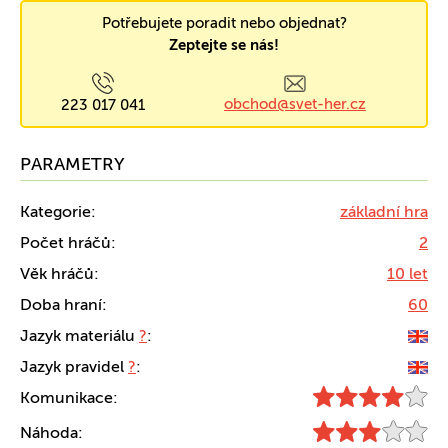
Potřebujete poradit nebo objednat?
Zeptejte se nás!
obchod@svet-her.cz
223 017 041
PARAMETRY
Kategorie:
základní hra
Počet hráčů:
2
Věk hráčů:
10 let
Doba hraní:
60
Jazyk materiálu
?
:
Jazyk pravidel
?
:
Komunikace:
Náhoda: