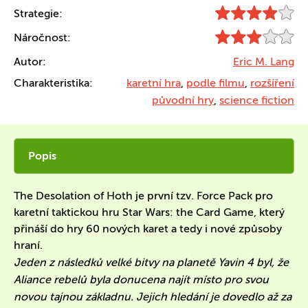
Strategie:
Náročnost:
Autor:
Eric M. Lang
Charakteristika:
karetní hra
,
podle filmu
,
rozšíření
původní hry
,
science fiction
Popis
The Desolation of Hoth je první tzv. Force Pack pro
karetní taktickou hru Star Wars: the Card Game, který
přináší do hry 60 nových karet a tedy i nové způsoby
hraní.
Jeden z následků velké bitvy na planetě Yavin 4 byl, že
Aliance rebelů byla donucena najít místo pro svou
novou tajnou základnu. Jejich hledání je dovedlo až za