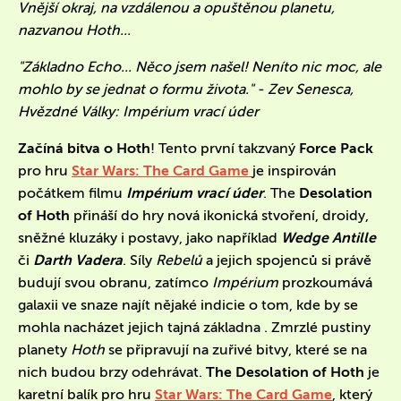
Vnější okraj, na vzdálenou a opuštěnou planetu,
nazvanou Hoth...
"Základno Echo... Něco jsem našel! Neníto nic moc, ale
mohlo by se jednat o formu života." - Zev Senesca,
Hvězdné Války: Impérium vrací úder
Začíná bitva o Hoth
! Tento první takzvaný
Force Pack
pro hru
Star Wars: The Card Game
je inspirován
počátkem filmu
Impérium vrací úder
. The
Desolation
of Hoth
přináší do hry nová ikonická stvoření, droidy,
sněžné kluzáky i postavy, jako například
Wedge Antille
či
Darth Vadera
. Síly
Rebelů
a jejich spojenců si právě
budují svou obranu, zatímco
Impérium
prozkoumává
galaxii ve snaze najít nějaké indicie o tom, kde by se
mohla nacházet jejich tajná základna . Zmrzlé pustiny
planety
Hoth
se připravují na zuřivé bitvy, které se na
nich budou brzy odehrávat.
The Desolation of Hoth
je
karetní balík pro hru
Star Wars: The Card Game
, který