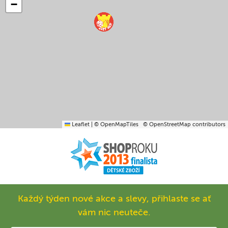
−
Leaflet
|
© OpenMapTiles
© OpenStreetMap contributors
Každý týden nové akce a slevy, přihlaste se ať
vám nic neuteče.