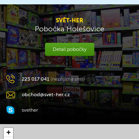
SVĚT-HER
Pobočka Holešovice
Detail pobočky
223 017 041
(nepřijímá sms)
obchod@svet-her.cz
svether
+