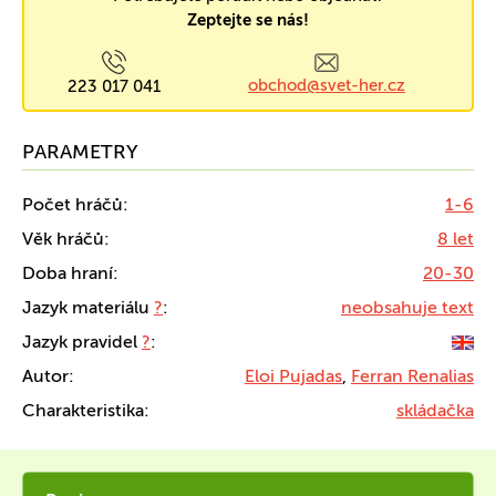
Zeptejte se nás!
obchod@svet-her.cz
223 017 041
PARAMETRY
Počet hráčů:
1-6
Věk hráčů:
8 let
Doba hraní:
20-30
Jazyk materiálu
?
:
neobsahuje text
Jazyk pravidel
?
:
Autor:
Eloi Pujadas
,
Ferran Renalias
Charakteristika:
skládačka