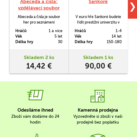
Abeceda a čísla:
Sankoré
M
❯
vzdělávací soubor
her
Abeceda a čísla je soubor
V euro hře Sankoré budete
her pro seznámení
řídit prestižní univerzitu v
předškoláků a školáků s
Timbuktu, kterou ve 14.
b
Hráčů
1 a více
Hráčů
1-4
H
písmeny a číslicemi.
století vládce Mansa Musa
o
Věk
5 let
Věk
14 let
V
Zábavnou formou procvičí
pověřil, aby po západní
d
Délka hry
30
Délka hry
150-180
D
jemnou motoriku, logiku a
Africe šířila znalosti. Budete
představivost.
se snažit nalákat nové
studenty a v rámci
b
Skladem 2 ks
Skladem 1 ks
univerzity zakládat vlastní
14,42 €
90,00 €
školy.
Odesíláme ihned
Kamenná prodejna
Zboží vám dodáme do 24
Vyzvedněte si zboží v naší
hodin
prodejně bez poplatku