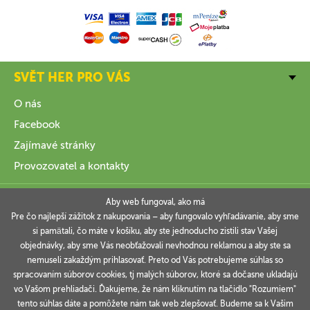
SVĚT HER PRO VÁS
O nás
Facebook
Zajímavé stránky
Provozovatel a kontakty
VŠE O NÁKUPU
Aby web fungoval, ako má
Pre čo najlepší zážitok z nakupovania – aby fungovalo vyhľadávanie, aby sme
si pamätali, čo máte v košíku, aby ste jednoducho zistili stav Vašej
INFORMACE
objednávky, aby sme Vás neobťažovali nevhodnou reklamou a aby ste sa
nemuseli zakaždým prihlasovať. Preto od Vás potrebujeme súhlas so
VAŠE OBJEDNÁVKY
spracovaním súborov cookies, tj malých súborov, ktoré sa dočasne ukladajú
vo Vašom prehliadači. Ďakujeme, že nám kliknutím na tlačidlo "Rozumiem"
tento súhlas dáte a pomôžete nám tak web zlepšovať. Budeme sa k Vašim