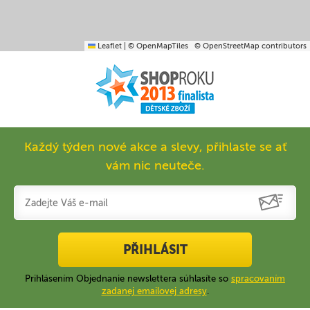
Leaflet
|
© OpenMapTiles
© OpenStreetMap contributors
Každý týden nové akce a slevy, přihlaste se ať
vám nic neuteče.
PŘIHLÁSIT
Prihlásením Objednanie newslettera súhlasíte so
spracovaním
zadanej emailovej adresy
.