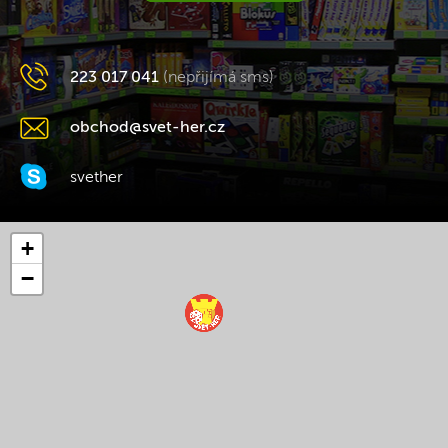
223 017 041
(nepřijímá sms)
obchod@svet-her.cz
svether
+
−