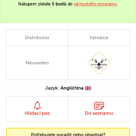
Nákupem získáte
5 bodů
do
věrnostního programu
.
Distributor
Výrobce
Neuveden
Jazyk:
Angličtina
Hlídací pes
Do seznamu
Potřebujete poradit nebo objednat?