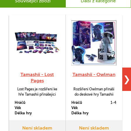
Související zboží
Další z kategorie
Tamashii - Lost
Tamashii - Owlman
❯
Pages
Lost Pages je rozšíření ke
Rozšíření Owlman přináší
C
hře Tamashii přinášející
do deskové hry Tamashii
h
další scénáře, těla,
další postavu.
b
Hráčů
Hráčů
1-4
H
nepřátele i herní módy.
s
Věk
Věk
V
Délka hry
Délka hry
D
Není skladem
Není skladem