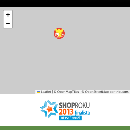
+
−
Leaflet
|
© OpenMapTiles
© OpenStreetMap contributors