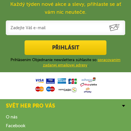
Každý týden nové akce a slevy, přihlaste se ať
vám nic neuteče.
PŘIHLÁSIT
Prihlásením Objednanie newslettera súhlasíte so
spracovaním
zadanej emailovej adresy
.
SVĚT HER PRO VÁS
O nás
Facebook