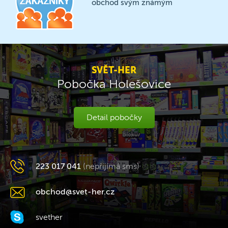
obchod svým známým
SVĚT-HER
Pobočka Holešovice
Detail pobočky
223 017 041
(nepřijímá sms)
obchod@svet-her.cz
svether