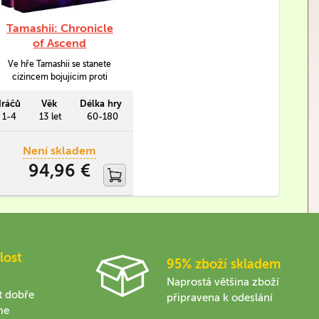
Tamashii: Chronicle
of Ascend
Ve hře Tamashii se stanete
cizincem bojujícím proti
Ascendu, což je bezcitná
umělá inteligence vládnoucí
ráčů
Věk
Délka hry
celému světu.
1-4
13 let
60-180
Není skladem
94,96 €
lost
95% zboží skladem
Naprostá většina zboží
t dobře
připravena k odeslání
me