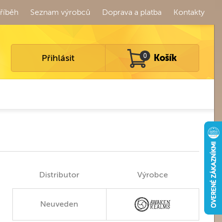
říběh
Seznam výrobců
Doprava a platba
Kontakty
Přihlásit
0
Košík
Distributor
Výrobce
Neuveden