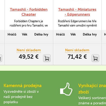
Tamashii - Forbidden
Tamashii - Miniatures
Chapter
- Edgerunners
Forbidden Chapters je
Rozšíření Edgerunners ke hře
rozšíření pro hru Tamashii, ve
Tamashii vám umožní vyměnit
kterém se postavíte strojům
kartonové postavičky ze
vně hranice velkých měst,
základní hry i rozšíření na
Hráčů
Věk
Délka hry
Hráčů
Věk
Délka hry
H
kde budete pátrat po pravdě.
35mm vysoké miniatury.
Není skladem
Není skladem
49,52 €
71,42 €
Kamenná prodejna
Vynikající zna
Vyzvedněte si zboží v
zboží
naší prodejně bez
Veškerý sortinen
poplatku
známe a poradí