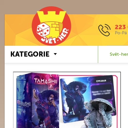
223 
Po-Pá 
KATEGORIE
Svět-her