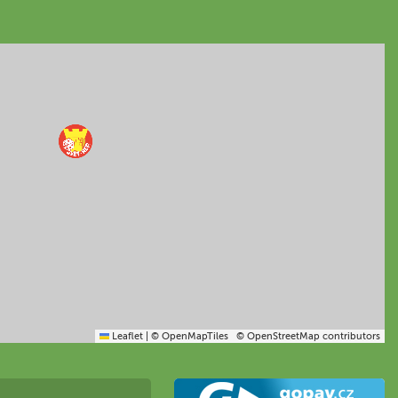
Leaflet
|
© OpenMapTiles
© OpenStreetMap contributors