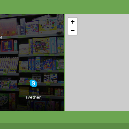
+
−
e
svether