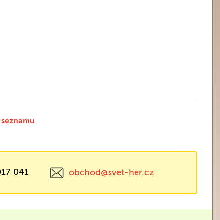
 seznamu
017 041
obchod@svet-her.cz