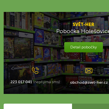
SVĚT-HER
Pobočka Holešovic
Detail pobočky
223 017 041
(nepřijímá sms)
obchod@svet-her.cz