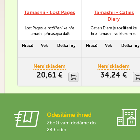
Tamashii - Lost Pages
Tamashii - Caties
Diary
Lost Pages je rozšíření ke hře
Catie's Diary je rozšíření ke
Tamashii přinášející další
hře Tamashii, ve kterém se
scénáře, těla, nepřátele i
budete snažít najít, seznámit
herní módy.
se a převést na svojí stranu
Hráčů
Věk
Délka hry
Hráčů
Věk
Délka hry
postavu Catie.
Není skladem
Není skladem
20,61 €
34,24 €
Odesíláme ihned
Zboží vám dodáme do
24 hodin