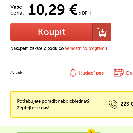
10,29 €
Vaše
cena:
s DPH
Koupit
Nákupem získáte
2 bodů
do
věrnostního programu
.
Jazyk:
Hlídací pes
Do
Potřebujete poradit nebo objednat?
223 
Zeptejte se nás!
5