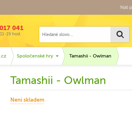
Náš p
017 041
11-19 hod.
.cz
Spoločenské hry
Tamashii - Owlman
Tamashii - Owlman
Není skladem