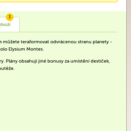
3
zboží
m
můžete teraformovat odvrácenou stranu planety -
okolo Elysium Montes.
ry. Plány obsahují jiné bonusy za umístění destiček,
outěže.