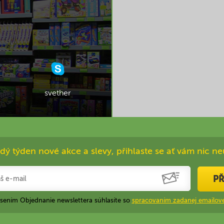
svether
dý týden nové akce a slevy, přihlaste se ať vám nic ne
PŘ
ásením Objednanie newslettera súhlasíte so
spracovaním zadanej emailove