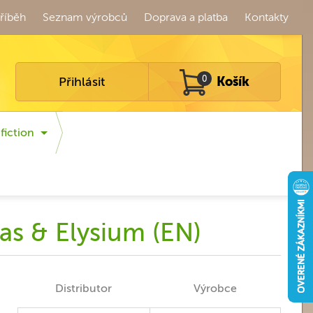
říběh
Seznam výrobců
Doprava a platba
Kontakty
Přihlásit
0
Košík
fiction
as & Elysium (EN)
Distributor
Výrobce