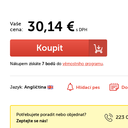
30,14 €
Vaše
cena:
s DPH
Koupit
Nákupem získáte
7 bodů
do
věrnostního programu
.
Jazyk:
Angličtina
Hlídací pes
Do
Potřebujete poradit nebo objednat?
223 
Zeptejte se nás!