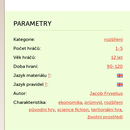
PARAMETRY
Kategorie:
rozšíření
Počet hráčů:
1-5
Věk hráčů:
12 let
Doba hraní:
90-120
Jazyk materiálu
?
:
Jazyk pravidel
?
:
Autor:
Jacob Fryxelius
Charakteristika:
ekonomika
,
průmysl
,
rozšíření
původní hry
,
science fiction
,
teritoriální hra
,
životní prostředí