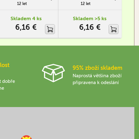
12 let
12 let
1-5
Skladem 4 ks
Skladem >5 ks
6,16 €
6,16 €
lost
95% zboží skladem
Naprostá většina zboží
t dobře
připravena k odeslání
me