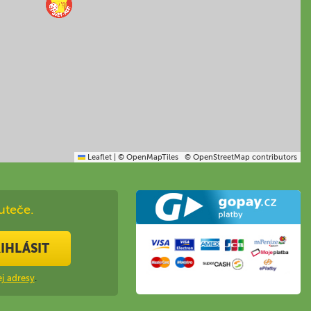
Leaflet
|
© OpenMapTiles
© OpenStreetMap contributors
uteče.
IHLÁSIT
j adresy
.