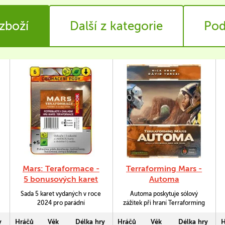
 zboží
Další z kategorie
Pod
Mars: Teraformace -
Terraforming Mars -
5 bonusových karet
Automa
(2024)
Sada 5 karet vydaných v roce
Automa poskytuje sólový
2024 pro parádní
zážitek při hraní Terraforming
strategickou hru Mars:
Mars. Závodit budete s
Teraformace.
korporacemi řízenými
y
Hráčů
Věk
Délka hry
Hráčů
Věk
Délka hry
H