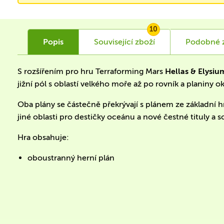
10
Popis
Související
zboží
Podobné
S rozšířením pro hru Terraforming Mars
Hellas & Elysiu
jižní pól s oblastí velkého moře až po rovník a planiny 
Oba plány se částečně překrývají s plánem ze základní h
jiné oblasti pro destičky oceánu a nové čestné tituly a s
Hra obsahuje:
oboustranný herní plán