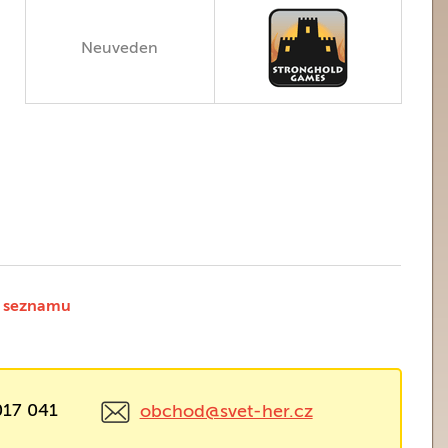
Neuveden
 seznamu
017 041
obchod@svet-her.cz