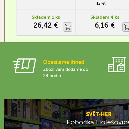
každá unosí přibližně 100
12 let
obalených kusů.
Skladem 1 ks
Skladem 4 ks
26,42 €
6,16 €
Odesíláme ihned
Zboží vám dodáme do
24 hodin
SVĚT-HER
Pobočka Holešovic