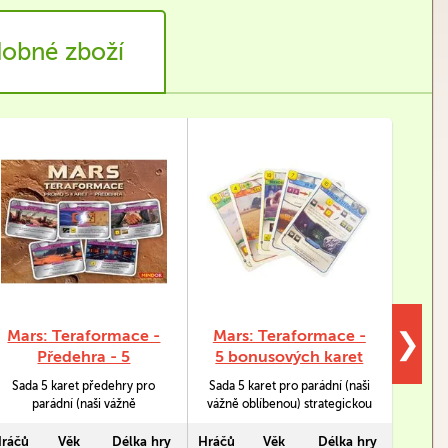
obné zboží
Mars: Teraformace -
Mars: Teraformace -
Ter
❯
Předehra - 5
5 bonusových karet
bonusových karet
(2022)
Sada 5 karet předehry pro
Sada 5 karet pro parádní (naši
Roz
parádní (naši vážně
vážně oblíbenou) strategickou
Te
oblíbenou) strategickou
hru Mars: Teraformace.
umožní
hru Mars: Teraformace.
založ
ráčů
Věk
Délka hry
Hráčů
Věk
Délka hry
Hráčů