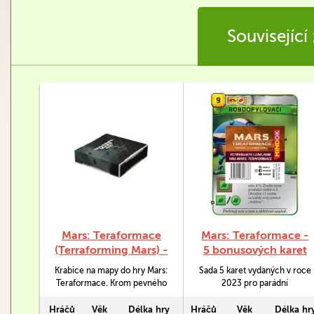
Související
Mars: Teraformace
Mars: Teraformace -
(Terraforming Mars) -
5 bonusových karet
krabice na mapy
(2023)
Krabice na mapy do hry Mars:
Sada 5 karet vydaných v roce
Teraformace. Krom pevného
2023 pro parádní
obalu obsahuje i insert a 2
strategickou hru Mars:
krabičky na karty, z nichž
Teraformace.
Hráčů
Věk
Délka hry
Hráčů
Věk
Délka hr