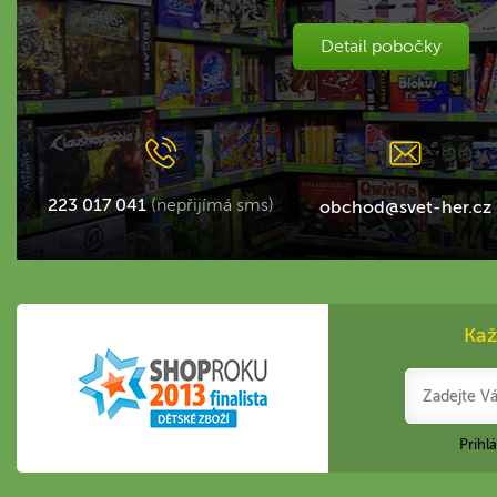
Detail pobočky
223 017 041
(nepřijímá sms)
obchod@svet-her.cz
Kaž
Prihl