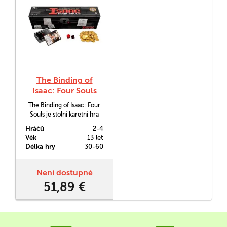
The Binding of
Isaac: Four Souls
(Second Edition)
The Binding of Isaac: Four
Souls je stolní karetní hra
postavená na obětech,
Hráčů
2-4
zradách a hromadění všeho.
Věk
13 let
Vychází ze stejnojmenného
Délka hry
30-60
monumentálního
videoherního hitu a jakožto
oficiální karetní hra byla
Není dostupné
poprvé vydána v roce 2018.
51,89 €