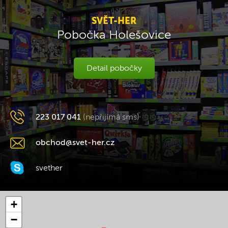
SVĚT-HER
Pobočka Holešovice
Detail pobočky
223 017 041
(nepřijímá sms)
obchod@svet-her.cz
svether
+
−