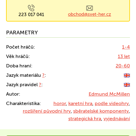
obchod@svet-her.cz
223 017 041
PARAMETRY
Počet hráčů:
1-4
Věk hráčů:
13 let
Doba hraní:
20-60
Jazyk materiálu
?
:
Jazyk pravidel
?
:
Autor:
Edmund McMillen
Charakteristika:
horor
,
karetní hra
,
podle videohry
,
rozšíření původní hry
,
sběratelské komponenty
,
strategická hra
,
vyjednávání