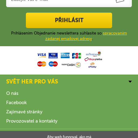
PŘIHLÁSIT
Prihlásením Objednanie newslettera súhlasíte so
spracovaním
zadanej emailovej adresy
.
SVĚT HER PRO VÁS
O nás
Facebook
Zajímavé stránky
Provozovatel a kontakty
VŠE O NÁKUPU
Aby web fungoval, ako má