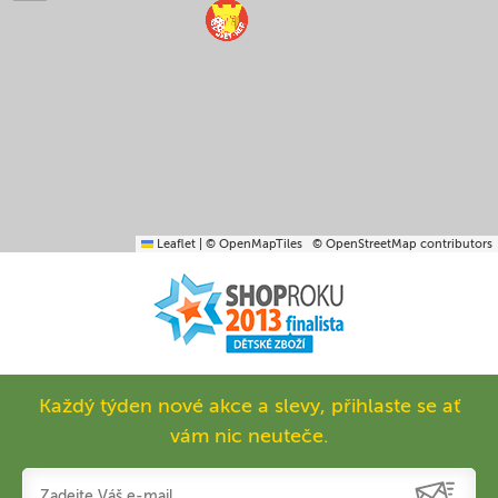
Leaflet
|
© OpenMapTiles
© OpenStreetMap contributors
Každý týden nové akce a slevy, přihlaste se ať
vám nic neuteče.