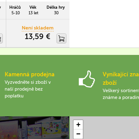
obsahuje tři moduly (Hunter,
Reverser a Inquisitor).
y
Hráčů
Věk
Délka hry
Obsahuje 34 nových karet a 2
5-10
13 let
30
žetony postav.
Není skladem
13,59 €
Kamenná prodejna
Vynikající zna
Vyzvedněte si zboží v
zboží
naší prodejně bez
Veškerý sortinen
poplatku
známe a poradí
+
−