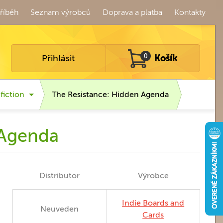
říběh
Seznam výrobců
Doprava a platba
Kontakty
Přihlásit
0
Košík
fiction
The Resistance: Hidden Agenda
 Agenda
Distributor
Výrobce
Indie Boards and
Neuveden
Cards