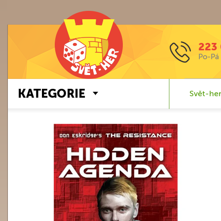
223 
Po-Pá 
KATEGORIE
Svět-her