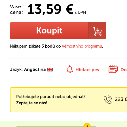
13,59 €
Vaše
cena:
s DPH
Koupit
Nákupem získáte
3 bodů
do
věrnostního programu
.
Jazyk:
Angličtina
Hlídací pes
Do
Potřebujete poradit nebo objednat?
223 
Zeptejte se nás!
3