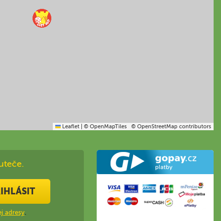
Leaflet
|
© OpenMapTiles
© OpenStreetMap contributors
uteče.
IHLÁSIT
j adresy
.