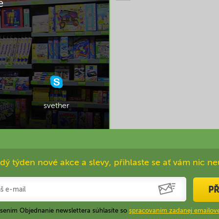
e
svether
dý týden nové akce a slevy, přihlaste se ať vám nic ne
PŘ
ásením Objednanie newslettera súhlasíte so
spracovaním zadanej emailove