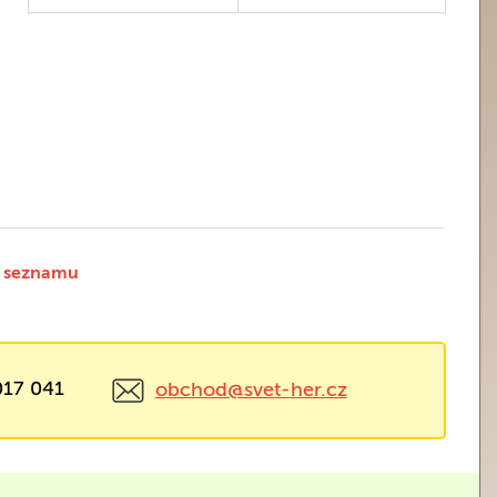
 seznamu
017 041
obchod@svet-her.cz