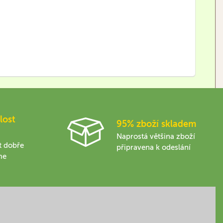
lost
95% zboží skladem
Naprostá většina zboží
t dobře
připravena k odeslání
me