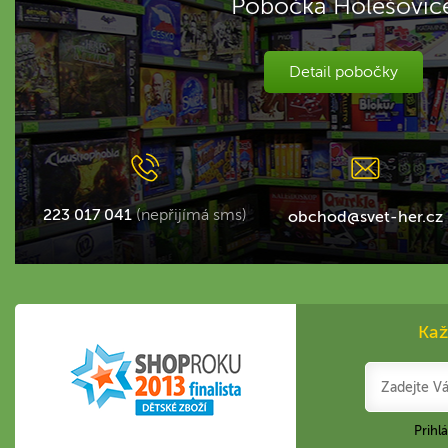
Pobočka Holešovic
Detail pobočky
223 017 041
(nepřijímá sms)
obchod@svet-her.cz
Kaž
Prihl