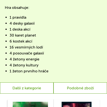
Hra obsahuje:
1 pravidla
4 desky galaxií
1 deska akcí
30 karet planet
6 kostek akcí
16 vesmírných lodí
4 posouvače galaxií
4 žetony energie
4 žetony kultury
1 žeton prvního hráče
Další z kategorie
Podobné zboží