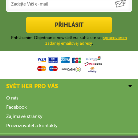
PŘIHLÁSIT
Prihlásením Objednanie newslettera súhlasíte so
spracovaním
zadanej emailovej adresy
.
SVĚT HER PRO VÁS
O nás
Facebook
Zajímavé stránky
Provozovatel a kontakty