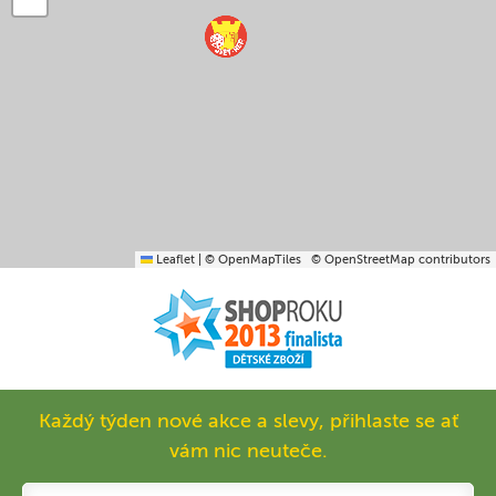
Leaflet
|
© OpenMapTiles
© OpenStreetMap contributors
Každý týden nové akce a slevy, přihlaste se ať
vám nic neuteče.