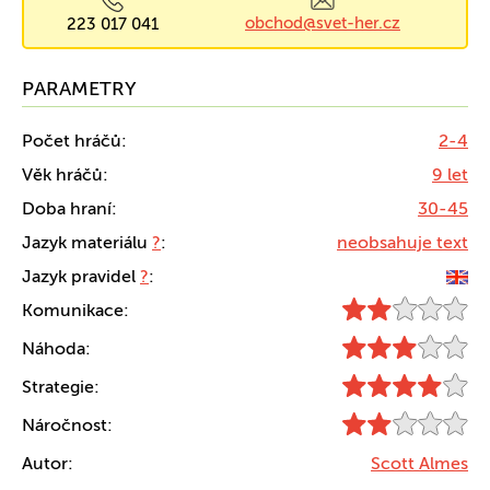
obchod@svet-her.cz
223 017 041
PARAMETRY
Počet hráčů:
2-4
Věk hráčů:
9 let
Doba hraní:
30-45
Jazyk materiálu
?
:
neobsahuje text
Jazyk pravidel
?
:
Komunikace:
Náhoda:
Strategie:
Náročnost:
Autor:
Scott Almes