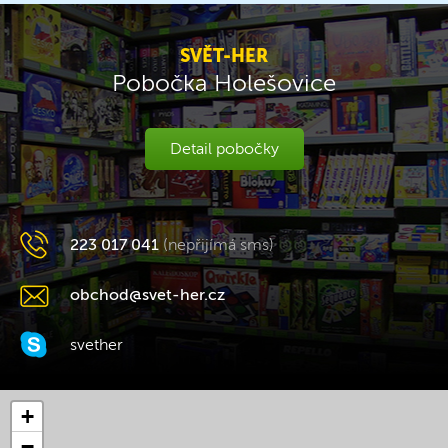
SVĚT-HER
Pobočka Holešovice
Detail pobočky
223 017 041
(nepřijímá sms)
obchod@svet-her.cz
svether
+
−