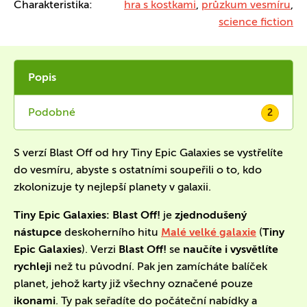
Charakteristika:
hra s kostkami
,
průzkum vesmíru
,
science fiction
Popis
Podobné
2
S verzí Blast Off od hry Tiny Epic Galaxies se vystřelíte
do vesmíru, abyste s ostatními soupeřili o to, kdo
zkolonizuje ty nejlepší planety v galaxii.
Tiny Epic Galaxies: Blast Off!
je
zjednodušený
nástupce
deskoherního hitu
Malé velké galaxie
(
Tiny
Epic Galaxies
). Verzi
Blast Off!
se
naučíte i vysvětlíte
rychleji
než tu původní. Pak jen zamícháte balíček
planet, jehož karty již všechny označené pouze
ikonami
. Ty pak seřadíte do počáteční nabídky a