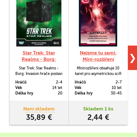
Star Trek: Star
Nejsme tu sami:
❯
Realms - Borg:
Mini-rozšíření
Invasion
Star Trek: Star Realms -
Minirozšíření obsahuje 10
Z
Borg: Invasion hráče postaví
karet pro asymetrickou scifi
proti hrozivému nepříteli,
hru Nejsme tu sami.
Hráčů
2-4
Hráčů
2-7
H
totiž Borgům. A to ve dvou
Najdete zde dvě nové
h
Věk
14 let
Věk
10 let
V
zajímavých módech pro hru
varianty karty lokace č.10
Délka hry
20
Délka hry
30-45
D
více hráčů - kooperativním
Artefakt (každá jako
a kompetetivním.
všechny pokročilé lokace
ve 4 kopiích) a po jedné
Není skladem
Skladem 1 ks
kartě lovu a přežití.
35,89 €
2,44 €