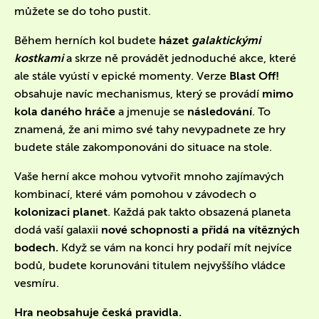
můžete se do toho pustit.
Během herních kol budete
házet
galaktickými
kostkami
a skrze ně provádět jednoduché akce, které
ale stále vyústí v epické momenty. Verze
Blast Off!
obsahuje navíc mechanismus, který se provádí
mimo
kola daného hráče
a jmenuje se
následování
. To
znamená, že ani mimo své tahy nevypadnete ze hry
budete stále zakomponováni do situace na stole.
Vaše herní akce mohou vytvořit mnoho zajímavých
kombinací, které vám pomohou v závodech o
kolonizaci planet
. Každá pak takto obsazená planeta
dodá vaší galaxii
nové schopnosti a přidá na vítězných
bodech.
Když se vám na konci hry podaří mít nejvíce
bodů, budete korunováni titulem nejvyššího vládce
vesmíru.
Hra neobsahuje česká pravidla.