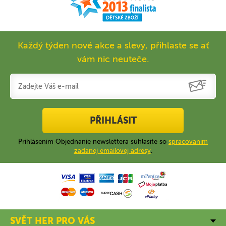
Každý týden nové akce a slevy, přihlaste se ať
vám nic neuteče.
PŘIHLÁSIT
Prihlásením Objednanie newslettera súhlasíte so
spracovaním
zadanej emailovej adresy
.
SVĚT HER PRO VÁS