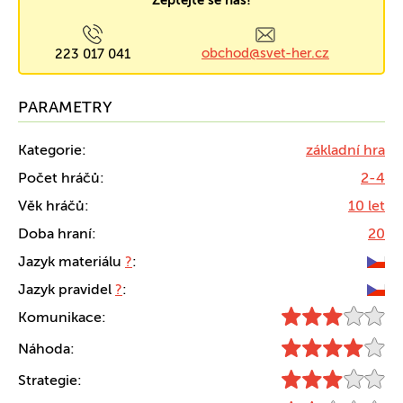
Zeptejte se nás!
obchod@svet-her.cz
223 017 041
PARAMETRY
Kategorie:
základní hra
Počet hráčů:
2-4
Věk hráčů:
10 let
Doba hraní:
20
Jazyk materiálu
?
:
Jazyk pravidel
?
:
Komunikace:
Náhoda:
Strategie: