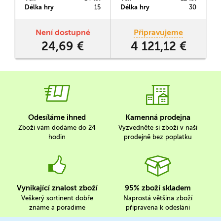
pracuje se stejnými
do ucha, ale kreslíte do
Délka hry
15
Délka hry
30
D
jednoduchými pravidly jako
bloku. Schválně jaké slovo
původní Coup, ale přidává
doputuje až na konec stolu.
novou strategickou úroveň
Není dostupné
Připravujeme
díky náhodné volbě z 25
24,69 €
4 121,12 €
postav na začátku.
Odesíláme ihned
Kamenná prodejna
Zboží vám dodáme do 24
Vyzvedněte si zboží v naší
hodin
prodejně bez poplatku
Vynikající znalost zboží
95% zboží skladem
Veškerý sortinent dobře
Naprostá většina zboží
známe a poradíme
připravena k odeslání