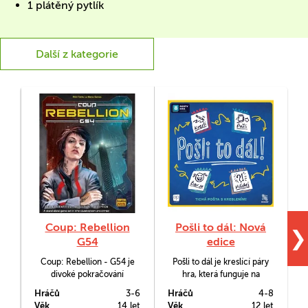
1 plátěný pytlík
Další z kategorie
Coup: Rebellion
Pošli to dál: Nová
❯
G54
edice
Coup: Rebellion - G54 je
Pošli to dál je kreslící páry
C
divoké pokračování
hra, která funguje na
p
oceňované hry tvůrce Rikki
principu tiché pošty - avšak
z
Hráčů
3-6
Hráčů
4-8
H
Tahty - Coup. Tato verze
slovo nešeptáte spoluhráči
Věk
14 let
Věk
12 let
V