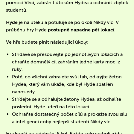
pomocí Věci, zabránit útokům Hydea a ochránit zbytek
studentů.
Hyde
je na útěku a potuluje se po okolí Nikdy víc. V
průběhu hry Hyde
postupně napadne pět lokací
.
Ve hře budete plnit následující úkoly:
Střídavě se přesouvejte po jednotlivých lokacích a
chraňte domnělý cíl zahráním jedné karty moci z
ruky.
Poté, co všichni zahrajete svůj tah, odkryjte žeton
Hydea, který vám ukáže, kde byl Hyde spatřen
naposledy.
Střídejte se a odhalujte žetony Hydea, až odhalíte
poslední. Hyde udeří na této lokaci.
Ochraňte dostatečný počet cílů a prokažte svou sílu
a inteligenci coby nejlepší studenti Nikdy víc.
Hra končí po odehrání 5 kol. Každé kolo vrcholí vždy