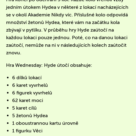
jedním útokem Hydea v některé z lokací nacházejících
se v okolí Akademie Nikdy víc. Příslušné kolo odpovídá
množství žetonů Hydea, které vám na začátku kola
zbývají v pytlíku. V průběhu hry Hyde zaútočí na
každou lokaci pouze jednou. Poté, co na danou lokaci
zaútočí, nemůže na ni v následujících kolech zaútočit
znovu.
Hra Wednesday: Hyde útočí obsahuje:
6 dílků lokací
6 karet vyvrhelů
6 figurek vyvrhelů
62 karet moci
5 karet cílů
5 žetonů Hydea
1 oboustrannou kartu úrovně
1 figurku Věci