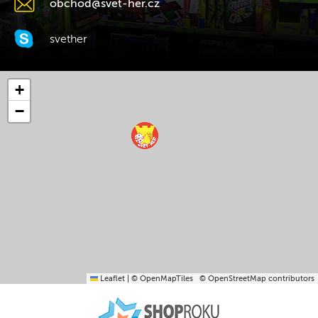
obchod@svet-her.cz
svether
+
−
Leaflet
|
© OpenMapTiles
© OpenStreetMap contributors