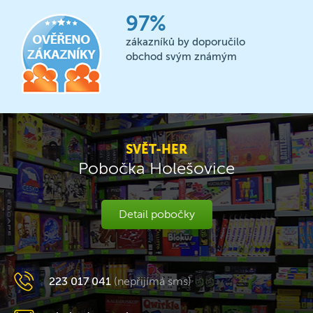
97%
zákazníků by doporučilo
obchod svým známým
SVĚT-HER
Pobočka Holešovice
Detail pobočky
223 017 041
(nepřijímá sms)