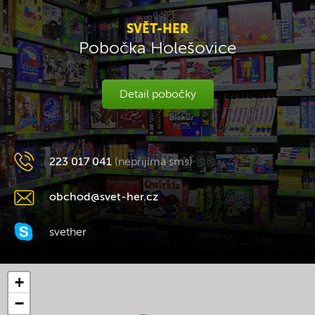
SVĚT-HER
Pobočka Holešovice
Detail pobočky
223 017 041
(nepřijímá sms)
obchod@svet-her.cz
svether
+
−