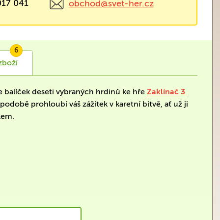
017 041
obchod@svet-her.cz
6
zboží
e balíček deseti vybraných hrdinů ke hře
Zaklínač 3
odobě prohloubí váš zážitek v karetní bitvě, ať už ji
lem.