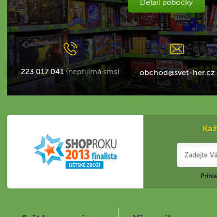
Detail pobočky
223 017 041
(nepřijímá sms)
obchod@svet-her.cz
Kaž
Prihl