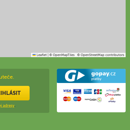
Leaflet
|
© OpenMapTiles
© OpenStreetMap contributors
uteče.
IHLÁSIT
j adresy
.