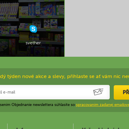
svether
dý týden nové akce a slevy, přihlaste se ať vám nic ne
PŘ
ásením Objednanie newslettera súhlasíte so
spracovaním zadanej emailove