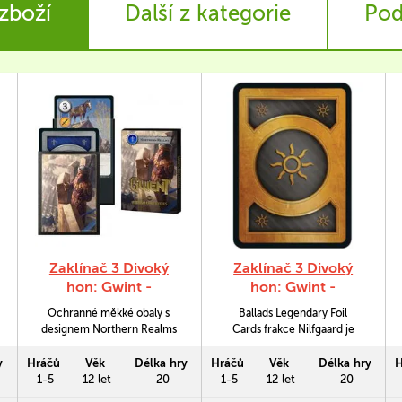
 zboží
Další z kategorie
Pod
Zaklínač 3 Divoký
Zaklínač 3 Divoký
hon: Gwint -
hon: Gwint -
Northern Realms
Nilfgaard foilové
Ochranné měkké obaly s
Ballads Legendary Foil
obaly (100ks)
karty (CZ)
designem Northern Realms
Cards frakce Nilfgaard je
(Severní království) ke hře
balíček deseti vybraných
Gwint. Balení obsahuje 100 ks
hrdinů ke hře Zaklínač 3
y
Hráčů
Věk
Délka hry
Hráčů
Věk
Délka hry
H
ochranných obalů.
Divoký hon ve foliovém
1-5
12 let
20
1-5
12 let
20
zpracování. Hrdinové v