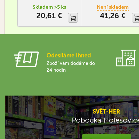
ze světa Zaklínače. Monstra,
Skladem >5 ks
Není skladem
Nilfgaard, Severní království,
20,61 €
41,26 €
Scoia'tael a Skellige.
Odesíláme ihned
Zboží vám dodáme do
24 hodin
SVĚT-HER
Pobočka Holešovic