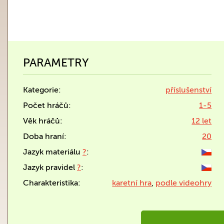
PARAMETRY
Kategorie:
příslušenství
Počet hráčů:
1-5
Věk hráčů:
12 let
Doba hraní:
20
Jazyk materiálu
?
:
Jazyk pravidel
?
:
Charakteristika:
karetní hra
,
podle videohry