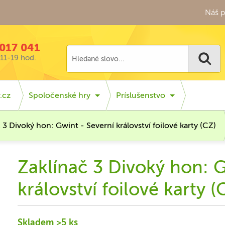
Náš p
017 041
11-19 hod.
.cz
Spoločenské hry
Príslušenstvo
 3 Divoký hon: Gwint - Severní království foilové karty (CZ)
Zaklínač 3 Divoký hon: G
království foilové karty (
Skladem >5 ks