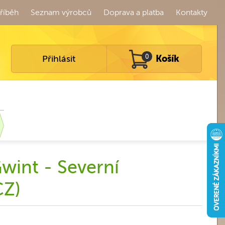
říběh
Seznam výrobců
Doprava a platba
Kontakty
Přihlásit
0
Košík
wint - Severní
CZ)