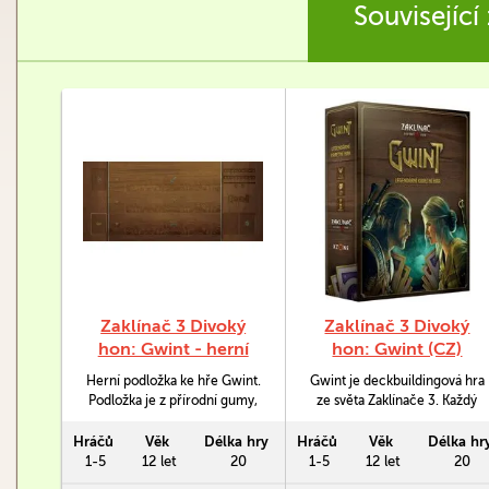
Související
Zaklínač 3 Divoký
Zaklínač 3 Divoký
hon: Gwint - herní
hon: Gwint (CZ)
podložka Original
Herní podložka ke hře Gwint.
Gwint je deckbuildingová hra
Wood
Podložka je z přírodní gumy,
ze světa Zaklínače 3. Každý
má protiskluzovou spodní
balíček obsahuje nádherně
stranu pro maximální
ilustrované karty,
Hráčů
Věk
Délka hry
Hráčů
Věk
Délka hr
přilnavost při hře. Rozměry
představující ikonické
1-5
12 let
20
1-5
12 let
20
jsou 29 x 73 cm.
postavy, frakce a schopnosti