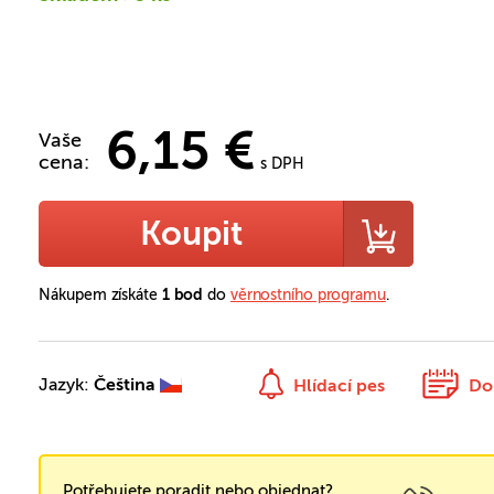
6,15 €
Vaše
cena:
s DPH
Koupit
Nákupem získáte
1 bod
do
věrnostního programu
.
Jazyk:
Čeština
Hlídací pes
Do
Potřebujete poradit nebo objednat?