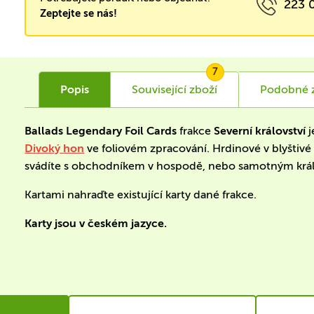
223 
Zeptejte se nás!
7
Popis
Související
zboží
Podobné
Ballads Legendary Foil Cards
frakce
Severní království
j
Divoký hon
ve foliovém zpracování. Hrdinové v blyštivé p
svádíte s obchodníkem v hospodě, nebo samotným krá
Kartami nahraďte existující karty dané frakce.
Karty jsou v českém jazyce.