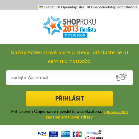
Leaflet
|
© OpenMapTiles
© OpenStreetMap contributors
Každý týden nové akce a slevy, přihlaste se ať
vám nic neuteče.
PŘIHLÁSIT
Prihlásením Objednanie newslettera súhlasíte so
spracovaním
zadanej emailovej adresy
.