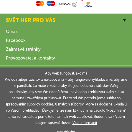
SVĚT HER PRO VÁS
O nás
Facebook
Zajímavé stránky
Provozovatel a kontakty
VŠE O NÁKUPU
Aby web fungoval, ako má
Pre čo najlepší zážitok z nakupovania – aby fungovalo vyhľadávanie, aby sme
si pamätali, čo máte v košíku, aby ste jednoducho zistili stav Vašej
INFORMACE
objednávky, aby sme Vás neobťažovali nevhodnou reklamou a aby ste sa
nemuseli zakaždým prihlasovať. Preto od Vás potrebujeme súhlas so
VAŠE OBJEDNÁVKY
spracovaním súborov cookies, tj malých súborov, ktoré sa dočasne ukladajú
vo Vašom prehliadači. Ďakujeme, že nám kliknutím na tlačidlo "Rozumiem"
tento súhlas dáte a pomôžete nám tak web zlepšovať. Budeme sa k Vašim
údajom správať slušne.
Viac informacií
Technicky zajišťuje
Simplia.cz
.