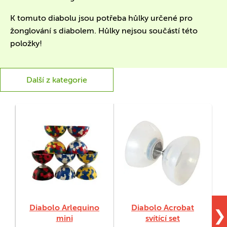
K tomuto diabolu jsou potřeba hůlky určené pro
žonglování s diabolem. Hůlky nejsou součástí této
položky!
Další z kategorie
Diabolo Arlequino
Diabolo Acrobat
D
❯
mini
svítící set