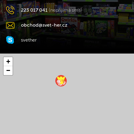
223 017 041
(nepřijímá sms)
obchod@svet-her.cz
svether
+
−