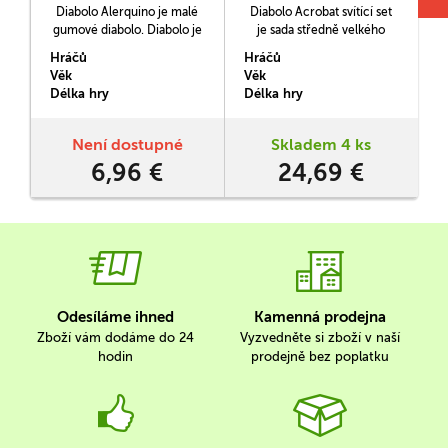
Diabolo Alerquino je malé
Diabolo Acrobat svítící set
D
gumové diabolo. Diabolo je
je sada středně velkého
strakaté. Je vhodné pro
diabola vyrobeného ze
v
Hráčů
Hráčů
H
mírně pokročilejší žongléry.
směsi pryže a plastu a
Věk
Věk
V
Pro úplné začátečníky
kvalitních kovových hůlek.
Délka hry
Délka hry
D
doporučujeme některé ze
Diabolo má vyšší hmotnost
středních plastových diabol,
(232 g) a je vhodné pro
případně větší gumové
zdatné začátečníky a
Není dostupné
Skladem 4 ks
diabolo Alerquino Beach
pokročilejší žongléry.
6,96 €
24,69 €
Midi.
Odesíláme ihned
Kamenná prodejna
Zboží vám dodáme do 24
Vyzvedněte si zboží v naší
hodin
prodejně bez poplatku