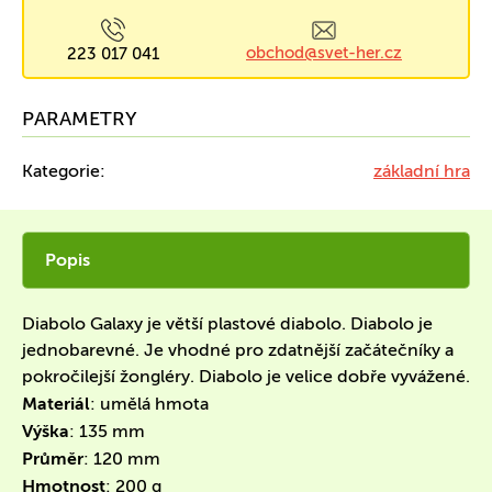
obchod@svet-her.cz
223 017 041
PARAMETRY
Kategorie:
základní hra
Popis
Diabolo Galaxy je větší plastové diabolo. Diabolo je
jednobarevné. Je vhodné pro zdatnější začátečníky a
pokročilejší žongléry. Diabolo je velice dobře vyvážené.
Materiál
: umělá hmota
Výška
: 135 mm
Průměr
: 120 mm
Hmotnost
: 200 g