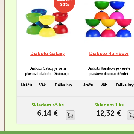
50%
Diabolo Galaxy
Diabolo Rainbow
Diabolo Galaxy je větší
Diabolo Rainbow je veselé
plastové diabolo. Diabolo je
plastové diabolo střední
jednobarevné. Je vhodné pro
velikosti. Diabolo je
zdatnější začátečníky a
dvojbarevné. Je vhodné jak
Hráčů
Věk
Délka hry
Hráčů
Věk
Délka hry
pokročilejší žongléry. Diabolo
pro začátečníky, tak pro
je velice dobře vyvážené.
pokročilejší žongléry. Diabolo
má odlehčený střed.
Skladem >5 ks
Skladem 1 ks
6,14 €
12,32 €