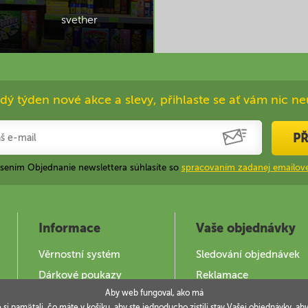
svether
dý týden nové akce a slevy, přihlaste se ať vám nic ne
PŘ
ásením Objednanie newslettera súhlasíte so
spracovaním zadanej emailove
Informace
Vaše objednávky
Věrnostní systém
Sledování objednávek
Dárkové poukazy
Reklamace
Aby web fungoval, ako má
Jak použít DOKY
e si pamätali, čo máte v košíku, aby ste jednoducho zistili stav Vašej objednávky,