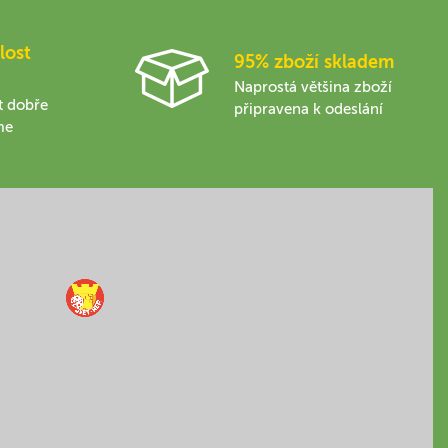
lost
95% zboží skladem
Naprostá většina zboží
t dobře
připravena k odeslání
me