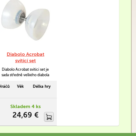
Diabolo Acrobat
svítící set
Diabolo Acrobat svítící set je
sada středně velkého diabola
vyrobeného ze směsi pryže a
plastu a kvalitních kovových
Hráčů
Věk
Délka hry
hůlek. Diabolo má vyšší
hmotnost (232 g) a je vhodné
pro zdatné začátečníky a
Skladem 4 ks
pokročilejší žongléry.
24,69 €