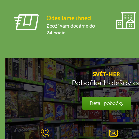
Odesíláme ihned
Zboží vám dodáme do
24 hodin
SVĚT-HER
Pobočka Holešovic
Detail pobočky