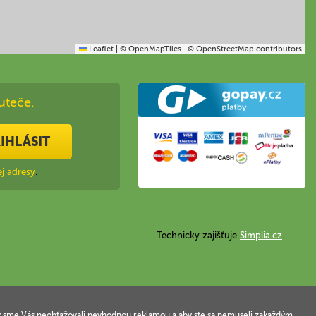
Leaflet
|
© OpenMapTiles
© OpenStreetMap contributors
uteče.
IHLÁSIT
j adresy
.
Technicky zajišťuje
Simplia.cz
.
 aby sme Vás neobťažovali nevhodnou reklamou a aby ste sa nemuseli zakaždým