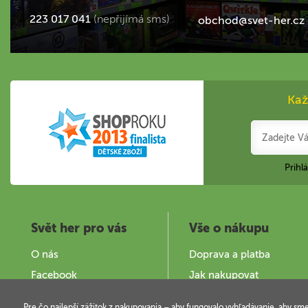
223 017 041
(nepřijímá sms)
obchod@svet-her.cz
Kaž
Prihl
Svět her pro vás
Vše o nákupu
O nás
Doprava a platba
Facebook
Jak nakupovat
Zajímavé stránky
Obchodní podmínky
Pre čo najlepší zážitok z nakupovania – aby fungovalo vyhľadávanie, aby sm