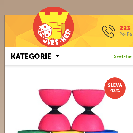
223 
Po-Pá 
KATEGORIE
Svět-her
SLEVA
43%