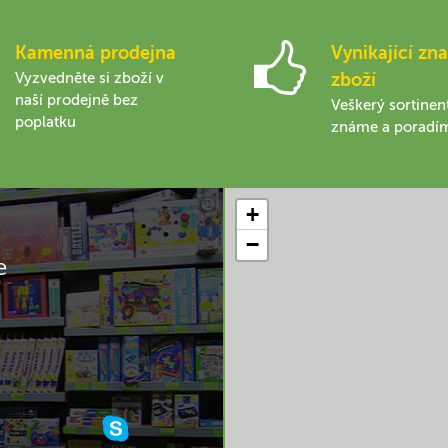
Kamenná prodejna
Vynikající zna
Vyzvedněte si zboží v
zboží
naší prodejně bez
Veškerý sortinen
poplatku
známe a poradí
+
−
e