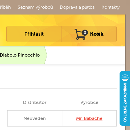
říběh
Seznam výrobců
Doprava a platba
Kontakty
Přihlásit
0
Košík
Diabolo Pinocchio
Distributor
Výrobce
Neuveden
Mr. Babache