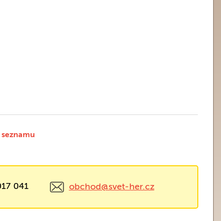
 seznamu
017 041
obchod@svet-her.cz