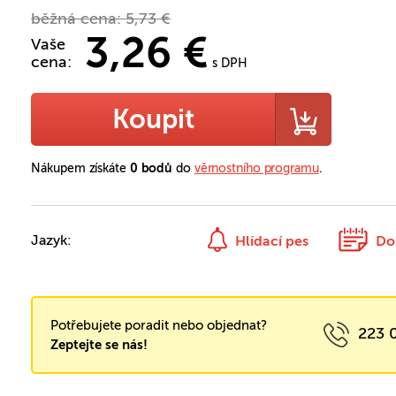
běžná cena:
5,73 €
3,26 €
Vaše
cena:
s DPH
Koupit
Nákupem získáte
0 bodů
do
věrnostního programu
.
Jazyk:
Hlídací pes
Do
Potřebujete poradit nebo objednat?
223 
Zeptejte se nás!