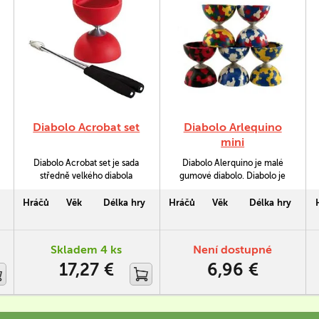
Diabolo Acrobat set
Diabolo Arlequino
mini
Diabolo Acrobat set je sada
Diabolo Alerquino je malé
středně velkého diabola
gumové diabolo. Diabolo je
vyrobeného ze směsi pryže a
strakaté. Je vhodné pro mírně
plastu a kvalitních kovových
pokročilejší žongléry. Pro
Hráčů
Věk
Délka hry
Hráčů
Věk
Délka hry
vodících hůlek. Diabolo má
úplné začátečníky
vyšší hmotnost (232 g) a je
doporučujeme některé ze
vhodné pro zdatné
středních plastových diabol,
Skladem 4 ks
Není dostupné
začátečníky a pokročilejší
případně větší gumové
17,27 €
6,96 €
žongléry.
diabolo Alerquino Beach Midi.