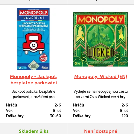
Monopoly - Jackpot,
Monopoly: Wicked (EN)
bezplatné parkování
Jackpot políčka, bezplatné
Vydejte se na neobyčejnou cestu
parkování je rozšíření pro
po zemi Oz s Wicked verzí hry
klasickou hru Monopoly. Přinese
Monopoly.
Hráčů
2-6
Hráčů
2-6
zpestření a hru s ním dohrajete
Věk
8 let
Věk
8 let
dvakrát rychleji.
Délka hry
30-60
Délka hry
120
Skladem 2 ks
Není dostupné