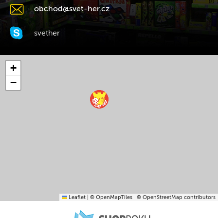
obchod@svet-her.cz
svether
+
−
Leaflet
|
© OpenMapTiles
© OpenStreetMap contributors