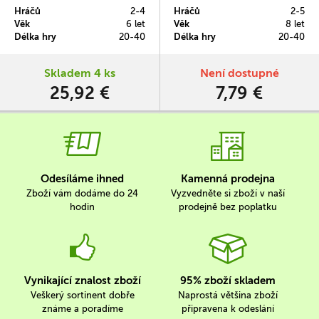
na obchodování s nemovitostmi
jedna karta může otočit celou
Hráčů
2-4
Hráčů
2-5
určená speciálně dětem. Děti v ní
situaci! Získejte 3 kompletní sady
Věk
6 let
Věk
8 let
nejsou zatěžovány vysokými čísly
pozemků, ale dávejte si pozor na
Délka hry
20-40
Délka hry
20-40
a světem dospělých, ale zkouší,
vymahače dluhů, lstí a obávané
jaké je to vlastnit a pronajímat
podrazy, které mohou kdykoli
zábavné atrakce.
všechno pořádně zamíchat.
Skladem 4 ks
Není dostupné
25,92 €
7,79 €
Odesíláme ihned
Kamenná prodejna
Zboží vám dodáme do 24
Vyzvedněte si zboží v naší
hodin
prodejně bez poplatku
Vynikající znalost zboží
95% zboží skladem
Veškerý sortinent dobře
Naprostá většina zboží
známe a poradíme
připravena k odeslání