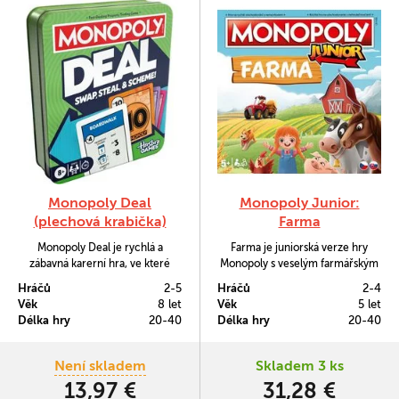
Monopoly Deal
Monopoly Junior:
(plechová krabička)
Farma
Monopoly Deal je rychlá a
Farma je juniorská verze hry
zábavná karerní hra, ve které
Monopoly s veselým farmářským
jedna karta může otočit celou
motivem. Hráči nakupují a
Hráčů
2-5
Hráčů
2-4
situaci! Získejte 3 kompletní sady
spravují zvířata, pole a další části
Věk
8 let
Věk
5 let
pozemků, ale dávejte si pozor na
farmy, vybírají nájemné a učí se
Délka hry
20-40
Délka hry
20-40
vymahače dluhů, lstí a obávané
základům obchodování.
podrazy, které mohou kdykoli
všechno pořádně zamíchat.
Není skladem
Skladem 3 ks
13,97 €
31,28 €