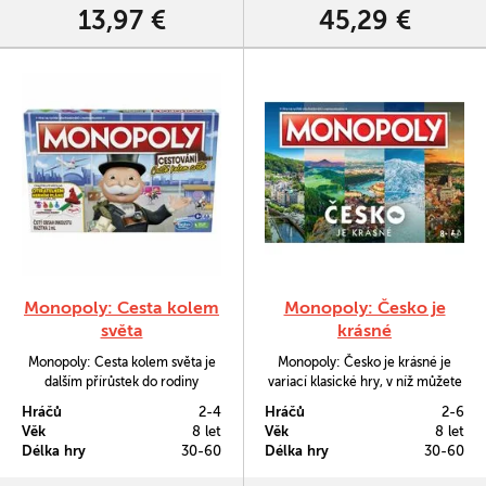
13,97 €
45,29 €
Monopoly: Cesta kolem
Monopoly: Česko je
světa
krásné
Monopoly: Cesta kolem světa je
Monopoly: Česko je krásné je
dalším přírůstek do rodiny
variací klasické hry, v níž můžete
nejklasičtějších společenských
si můžete koupit některé ze
Hráčů
2-4
Hráčů
2-6
her z oboru obchodování -
zdejších nejoblíbenějších atrakcí
Věk
8 let
Věk
8 let
původní Monopoly byla vytvořeny
a pamětihodností, například
Délka hry
30-60
Délka hry
30-60
v Americe v době světové
malebnou Vltavu, historickou
hospodářské krize v první
Národní knihovnu ČR, nebo