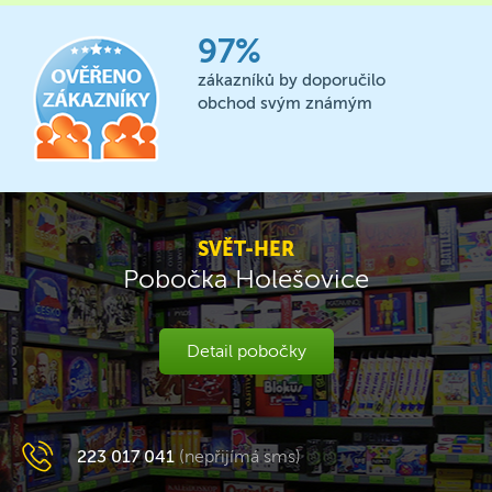
97%
zákazníků by doporučilo
obchod svým známým
SVĚT-HER
Pobočka Holešovice
Detail pobočky
223 017 041
(nepřijímá sms)