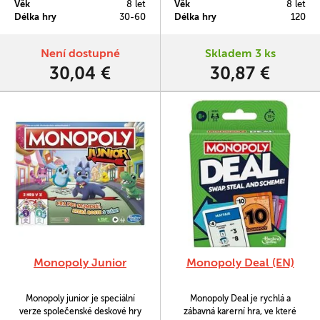
Věk
8 let
Věk
8 let
hospodářské krize. Je to hra na
hospodářské krize. Je to hra na
Délka hry
30-60
Délka hry
120
obchodování ve velkém stylu
obchodování ve velkém stylu
Není dostupné
Skladem 3 ks
30,04 €
30,87 €
Monopoly Junior
Monopoly Deal (EN)
Monopoly junior je speciální
Monopoly Deal je rychlá a
verze společenské deskové hry
zábavná karerní hra, ve které