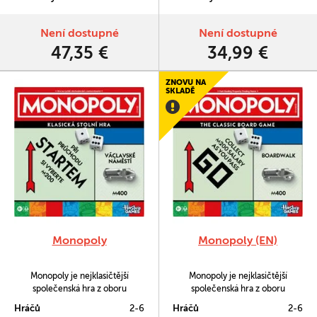
Není dostupné
Není dostupné
47,35 €
34,99 €
ZNOVU NA
SKLADĚ
Monopoly
Monopoly (EN)
Monopoly je nejklasičtější
Monopoly je nejklasičtější
společenská hra z oboru
společenská hra z oboru
obchodování. Byla vynalezena v
obchodování. Byla vynalezena v
Hráčů
2-6
Hráčů
2-6
Americe v době světové
Americe v době světové