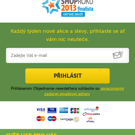
Každý týden nové akce a slevy, přihlaste se ať
vám nic neuteče.
PŘIHLÁSIT
Prihlásením Objednanie newslettera súhlasíte so
spracovaním
zadanej emailovej adresy
.