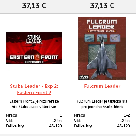
smlouvy, tedy letadla Východního
letounů. Zastupovali pak
37,13 €
37,13 €
Německa, Polska a…
jedinečnou bojovou platformu,
která sama…
Stuka Leader - Exp 2:
Fulcrum Leader
Eastern Front 2
Eastern Front 2 je rozšíření ke
Fulcrum Leader je taktická hra
hře Stuka Leader, která vás
pro jednoho hráče, která
postaví před rychlé letecké střety
zobrazuje letecké válečné
Hráčů
1
Hráčů
1-2
a zoufalé bojové situace.
kampaně sovětského letectva
Věk
12 let
Věk
12 let
proti silám NATO v Evropě za éry
Délka hry
45-120
Délka hry
45-120
Studené války.