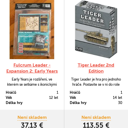
Fulcrum Leader -
Tiger Leader 2nd
Expansion 2: Early Years
Edition
Early Years je rozšíření, ve
Tiger Leader je hra pro jednoho
kterém se setkáme s ikonickými
hráče. Postavíte se v ní do role
letouny prvních dnů Studené
velitele německých sil, se
Hráčů
1
Hráčů
1
války, které se pak objevovaly v
kterými budete provádět
Věk
12 let
Věk
14 let
leteckých útvarech déle než jiné
historicky akurátní rozhodnutí,
Délka hry
Délka hry
30
poválečné modely kvůli tomu, jak
zatímco interní herní systém
se osvědčili za Korejské války.
bude ovládat síly Spojenců a
Tato sada obsahuje 56 karet a 88
vytvářet bitevní situace.
Není skladem
Není skladem
žetonů ke hře Fulcrum Leader.
37,13 €
113,55 €