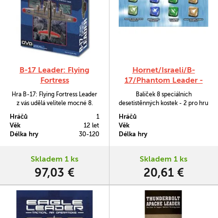
B-17 Leader: Flying
Hornet/Israeli/B-
Fortress
17/Phantom Leader -
Dice Pack
Hra B-17: Flying Fortress Leader
Balíček 8 speciálních
z vás udělá velitele mocné 8.
desetistěnných kostek - 2 pro hru
letky Spojených států mezi lety
Hornet Leader, 2 pro Israeli
Hráčů
1
Hráčů
1942 až 1945.
Airforce Leader a 2 pro Phantom
Věk
12 let
Věk
Leader.
Délka hry
30-120
Délka hry
Skladem 1 ks
Skladem 1 ks
97,03 €
20,61 €