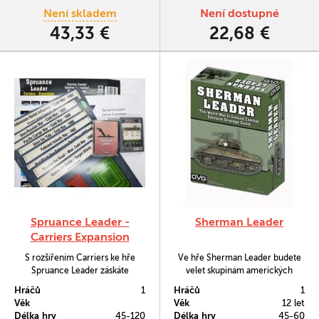
Není skladem
Není dostupné
43,33 €
22,68 €
Spruance Leader -
Sherman Leader
Carriers Expansion
S rozšířením Carriers ke hře
Ve hře Sherman Leader budete
Spruance Leader záskáte
velet skupinám amerických
možnost útočit na sovětské lodě a
tanků, obrněných vozidel,
Hráčů
1
Hráčů
1
ponorky pomocí letadlových lodí.
nákladních aut, polopásáků i
Věk
Věk
12 let
pěchotě.
Délka hry
45-120
Délka hry
45-60