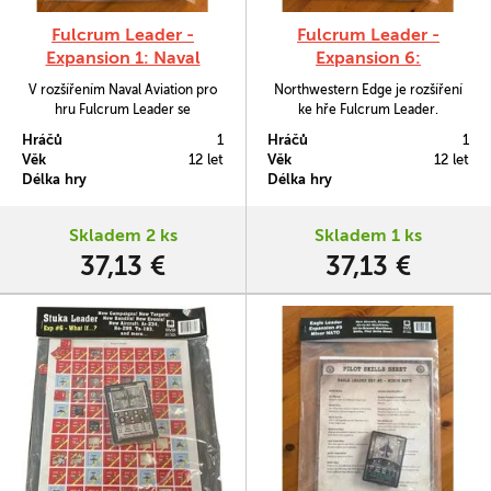
Fulcrum Leader -
Fulcrum Leader -
Expansion 1: Naval
Expansion 6:
Aviation
Northwestern Edge
V rozšířením Naval Aviation pro
Northwestern Edge je rozšíření
hru Fulcrum Leader se
ke hře Fulcrum Leader.
seznámíme s podpůrnými silami
Hráčů
1
Hráčů
1
sovětské námořní flotily, která
Věk
12 let
Věk
12 let
soupeřila o nadvládu nad oceány.
Délka hry
Délka hry
Letecké jednotky Sovětského
námořního letectva se
základnami na moři i na pobřeží
Skladem 2 ks
Skladem 1 ks
vyvažují námořní síly amrády
37,13 €
37,13 €
NATO.