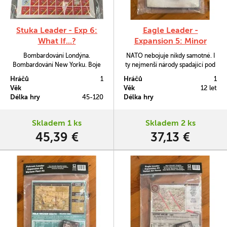
Stuka Leader - Exp 6:
Eagle Leader -
What If...?
Expansion 5: Minor
NATO
Bombardování Londýna.
NATO nebojuje nikdy samotné. I
Bombardování New Yorku. Boje
ty nejmenší národy spadající pod
se stíhačkami P-800 a Meteor. To
tuto alianci mají dobře
Hráčů
1
Hráčů
1
vše v rozšíření What if...? ke hře
vytrénované piloty a adekvátní
Věk
Věk
12 let
Stuka Leader.
letadla. S balíčkem Minor NATO
Délka hry
45-120
Délka hry
získáte přístup k sedmi novým
národům pro hru Eagle Leader.
Každý z nich bude mít přiřazeno
Skladem 1 ks
Skladem 2 ks
jedno vlastní unikátní letadlo.
45,39 €
37,13 €