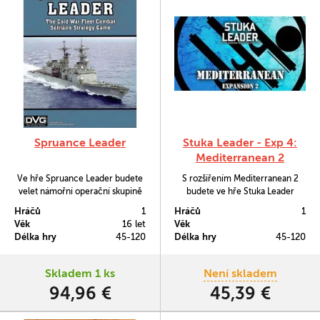
Spruance Leader
Stuka Leader - Exp 4:
Mediterranean 2
Ve hře Spruance Leader budete
S rozšířením Mediterranean 2
velet námořní operační skupině
budete ve hře Stuka Leader
Spojených států na vrcholku
bránit Sicílii a Itálii.
Hráčů
1
Hráčů
1
Studené války.
Věk
16 let
Věk
Délka hry
45-120
Délka hry
45-120
Skladem 1 ks
Není skladem
94,96 €
45,39 €