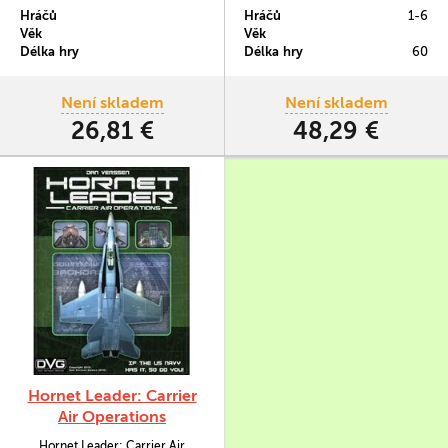
x 43 cm.
o nové letouny, schopnosti, cíle
Hráčů
Hráčů
1-6
misí i kampaně.
Věk
Věk
Délka hry
Délka hry
60
Není skladem
Není skladem
26,81 €
48,29 €
Hornet Leader: Carrier
Air Operations
Hornet Leader: Carrier Air