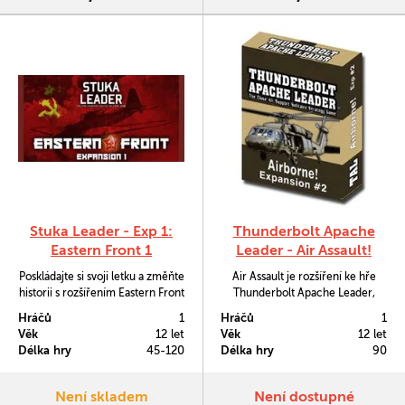
Stuka Leader - Exp 1:
Thunderbolt Apache
Eastern Front 1
Leader - Air Assault!
Poskládajte si svoji letku a změňte
Air Assault je rozšíření ke hře
historii s rozšířením Eastern Front
Thunderbolt Apache Leader,
ke hře Stuka Leader.
které do hry přidává vrtulníky
Hráčů
1
Hráčů
1
UH-60 Black Hawk, V-22
Věk
12 let
Věk
12 let
Osprey, výsadkáře z helikoptér,
Délka hry
45-120
Délka hry
90
nepřátelské výsadkové mise a
pravidla pro vzdušné útoky, které
můžete aplikovat na své jednotky.
Není skladem
Není dostupné