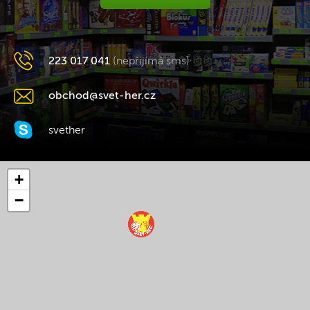
223 017 041
(nepřijímá sms)
obchod@svet-her.cz
svether
+
−