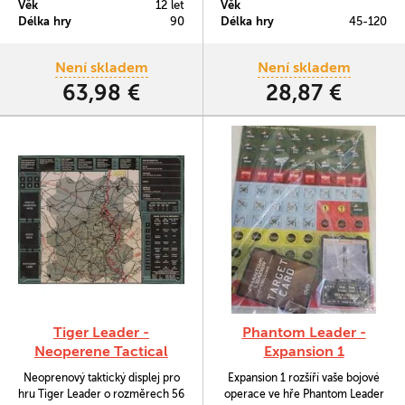
Věk
12 let
Věk
mezi lety 1939 a 1943.
Délka hry
90
Délka hry
45-120
Není skladem
Není skladem
63,98 €
28,87 €
Tiger Leader -
Phantom Leader -
Neoperene Tactical
Expansion 1
Display
Neoprenový taktický displej pro
Expansion 1 rozšíří vaše bojové
hru Tiger Leader o rozměrech 56
operace ve hře Phantom Leader