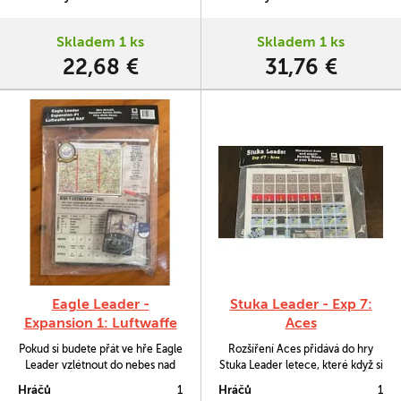
Skladem 1 ks
Skladem 1 ks
22,68 €
31,76 €
Eagle Leader -
Stuka Leader - Exp 7:
Expansion 1: Luftwaffe
Aces
and RAF
Pokud si budete přát ve hře Eagle
Rozšíření Aces přidává do hry
Leader vzlétnout do nebes nad
Stuka Leader letece, které když si
Německem s britskými nebo
do své letky zařadíte, tak vás bude
Hráčů
1
Hráčů
1
německými letadly, budete k
těžké přemoci.