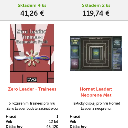
Skladem 4 ks
Skladem 2 ks
41,26 €
119,74 €
Zero Leader - Trainees
Hornet Leader:
Neoprene Mat
S rozšířením Trainees pro hru
Taktický displej pro hru Hornet
Zero Leader budete začínat svou
Leader z neoprenu.
cestu k leteckému esu z pozice
Hráčů
1
Hráčů
úplného bažanta.
Věk
12 let
Věk
Délka hry
45-120
Délka hry