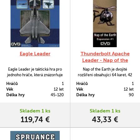
Eagle Leader
Thunderbolt Apache
Leader - Nap of the
Earth
Eagle Leader je taktická hra pro
Nap of the Earth je dvojité
jednoho hráče, která znázorňuje
rozšíření obsahující 64 karet, 42
leteckou podobu války za NATO v
žetonů a leták s pravidly, které
Hráčů
1
Hráčů
1
hypotetickém scénáři, kdy by se
vám obohatí vaše partie hry
Věk
12 let
Věk
12 let
Studená válka vyhrotila do
Thunderbolt Apache Leader.
Délka hry
45-120
Délka hry
90
otevřeného konfliktu.
Skladem 1 ks
Skladem 1 ks
119,74 €
43,33 €