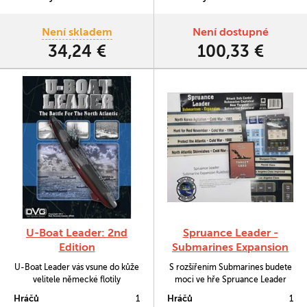
Není skladem
Není dostupné
34,24 €
100,33 €
U-Boat Leader: 2nd
Spruance Leader -
Edition
Submarines Expansion
U-Boat Leader vás vsune do kůže
S rozšířením Submarines budete
velitele německé flotily
moci ve hře Spruance Leader
smrtonosných ponorek během
útočit na sovětské lodě jakožto
Hráčů
1
Hráčů
1
zásadní Bitvy o Atlantik, jež zuřila
osamocená atomová ponorka.