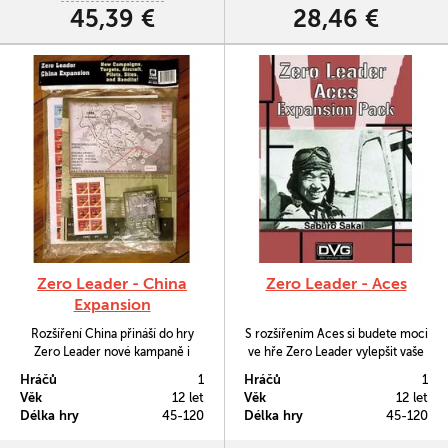
45,39 €
28,46 €
Zero Leader - China
Zero Leader - Aces
Expansion
Rozšíření China přináší do hry
S rozšířením Aces si budete moci
Zero Leader nové kampaně i
ve hře Zero Leader vylepšit vaše
nepřátele do vašich zaměřovačů.
pravděpodobnosti k úspěchu díky
Hráčů
1
Hráčů
1
prvotřídním pilotům.
Věk
12 let
Věk
12 let
Délka hry
45-120
Délka hry
45-120