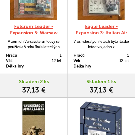
Fulcrum Leader -
Eagle Leader -
Expansion 5: Warsaw
Expansion 3: Italian Air
Pact 2
Force
V zemích Varšavské smlouvy se
V osmdesátých letech bylo italské
používala široká škála leteckých
letectvo jedno z
strojů, protože mnoho národů
nekompetentnějších v celém
Hráčů
1
Hráčů
1
mělo k letecké obraně svůj
NATO. S letouny jako Panavia
Věk
12 let
Věk
12 let
přístup. Warsaw Pact 1 je
Tornado IDS, A-11 Ghibli či
Délka hry
Délka hry
rozšíření ke hře Fulcrum Leader,
staršími letouny typu G. 91
které obsahuje stroje z jižní
muselo rozprostírat síly mezi
skupiny vojsk Varšavské smlouvy,
pomocí Řekům nad Středomořím
Skladem 2 ks
Skladem 1 ks
tedy letadla Maďarska, Bulharska
a silami NATO v Německu. Italské
37,13 €
37,13 €
a Rumunska.
letectvo bojovalo pak také s
Lybijci či…