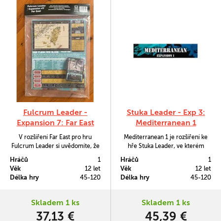
Fulcrum Leader -
Stuka Leader - Exp 3:
Expansion 7: Far East
Mediterranean 1
V rozšíření Far East pro hru
Mediterranean 1 je rozšíření ke
Fulcrum Leader si uvědomíte, že
hře Stuka Leader, ve kterém
rudo přichází z dalekého
budete moci své napínavé
Hráčů
1
Hráčů
1
východu. Najdeme zde letadla
letecké bitvy vést s letadly
Věk
12 let
Věk
12 let
vzdušných sil Čínské lidové
Gladiator a Swordfish.
Délka hry
45-120
Délka hry
45-120
osvobozenské armády.
Skladem 1 ks
Skladem 1 ks
37,13 €
45,39 €