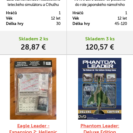
leteckého simulátoru a Cthulhu
do role japonského námořního
Mythosu, snažícího se ovládnout
pilota na tichomořské frontě 2.
Hráčů
1
Hráčů
1
náš svět? The Cthulhu Conflict
světové války.
Věk
12 let
Věk
12 let
rozšíření pro solitaire válečnou
Délka hry
30
Délka hry
45-120
hru Hornet Leader zodpoví
mnoho potenciálních dotazů
ohledně aspektů takového střetu.
Skladem 2 ks
Skladem 3 ks
28,87 €
120,57 €
Eagle Leader -
Phantom Leader:
Expansion 2: Hellenic
Deluxe Edition