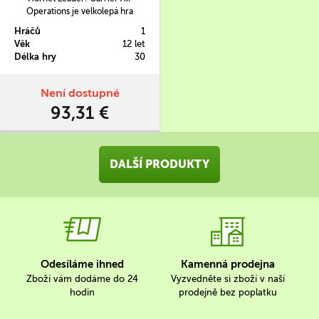
Operations je velkolepá hra
založená na důkladném
Hráčů
1
předchozím testování tištěných a
Věk
12 let
internetových solo her. Díky
Délka hry
30
tomu vylepšuje herní systém i
hodnoty obsažených zbraní a
zachovává původní koncept ze
Není dostupné
hry Phantom Leader.
93,31 €
DALŠÍ PRODUKTY
Odesíláme ihned
Kamenná prodejna
Zboží vám dodáme do 24
Vyzvedněte si zboží v naší
hodin
prodejně bez poplatku