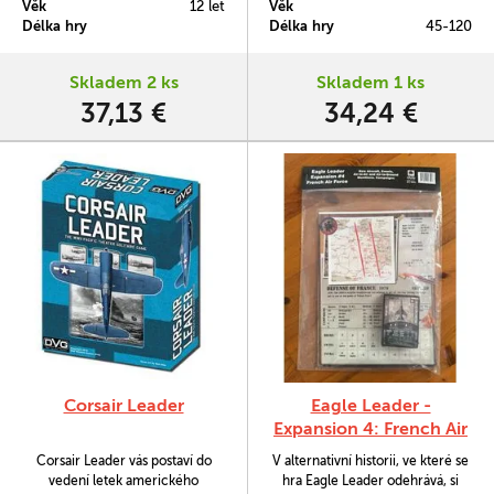
Věk
12 let
Věk
tomu potřebovat tento Luftwaffe
Délka hry
Délka hry
45-120
and RAF Pack.
Skladem 2 ks
Skladem 1 ks
37,13 €
34,24 €
Corsair Leader
Eagle Leader -
Expansion 4: French Air
Force
Corsair Leader vás postaví do
V alternativní historii, ve které se
vedení letek amerického
hra Eagle Leader odehrává, si