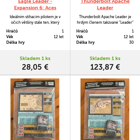
Eagle Leader -
Thunderbolt Apache
Expansion 6: Aces
Leader
Ideálním stíhacím pilotem je v
Thunderbolt Apache Leader je
očích většiny stále ten, který
hrdým členem takzvané "Leader"
slouží pod znakem Leteckých sil
série, která se detailně zaměřuje
Hráčů
1
Hráčů
1
Spojených států. Balíček Aces ke
na válečné letecké hry pro
Věk
12 let
Věk
12 let
hře Eagle Leader vám umožní
jednoho hráče. Tentokrát
Délka hry
Délka hry
30
přidat do své letky právě taková
dostaneme pod kontrolu jak
legendární stíhací esa.
vojenskou helikoptéru, tak
leteckou podporu a hra bude
Skladem 1 ks
Skladem 1 ks
více prostorově zaměřená.
28,05 €
123,87 €