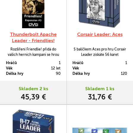
Thunderbolt Apache
Corsair Leader: Aces
Leader - Friendlies!
Rozšíření Friendlie! přidá do
S balíčkem Aces pro hru Corsair
vašich herních kampaní se hrou
Leader získáte 56 karet
Thunderbolt Apache Leader
legendárních mariňáckých pilotů,
Hráčů
1
Hráčů
1
spřátelné bataliony. Mimo ně zde
které si budete moci přidat do
Věk
12 let
Věk
pak nalezneme další karty
své letky.
Délka hry
90
Délka hry
120
vzdušných útoků i další žetony.
Skladem 2 ks
Skladem 1 ks
45,39 €
31,76 €