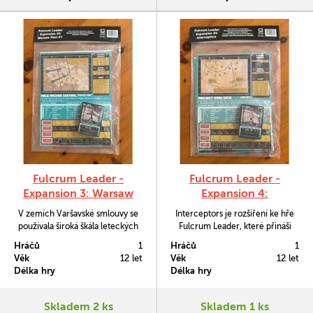
Fulcrum Leader -
Fulcrum Leader -
Expansion 3: Warsaw
Expansion 4:
Pact 1
Interceptors
V zemích Varšavské smlouvy se
Interceptors je rozšíření ke hře
používala široká škála leteckých
Fulcrum Leader, které přináší
strojů, protože mnoho národů
vysokorychlostní, vysoko létající
Hráčů
1
Hráčů
1
mělo k letecké obraně svůj
interceptory sovětských
Věk
12 let
Věk
12 let
přístup. Warsaw Pact 1 je
protivzdušných sil, které byly
Délka hry
Délka hry
rozšíření ke hře Fulcrum Leader,
vytvořeny pro případ vniku
které obsahuje stroje ze severní a
nepřátelských strategických
střední skupiny vojsk Varšavské
bombardérů či průzkumných
Skladem 2 ks
Skladem 1 ks