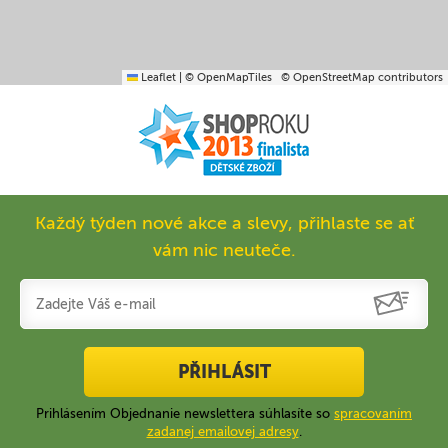
Leaflet
|
© OpenMapTiles
© OpenStreetMap contributors
Každý týden nové akce a slevy, přihlaste se ať
vám nic neuteče.
PŘIHLÁSIT
Prihlásením Objednanie newslettera súhlasíte so
spracovaním
zadanej emailovej adresy
.