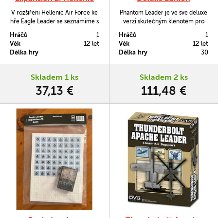
Air Force
V rozšíření Hellenic Air Force ke
Phantom Leader je ve své deluxe
hře Eagle Leader se seznámíme s
verzi skutečným klenotem pro
piloty Helénského letectva, které
milovníky válečných her
Hráčů
1
Hráčů
1
bude mít za úkol pokořit
určených jednomu hráč. Zaobírá
Věk
12 let
Věk
12 let
sovětskou černomořskou flotilu.
se leteckými akcemi během
Délka hry
Délka hry
30
Vietnamské války a speciální
důraz věnuje na roli tisku v tomto
konfliktu i na postupný vývoj
Skladem 1 ks
Skladem 2 ks
pilotů.
37,13 €
111,48 €