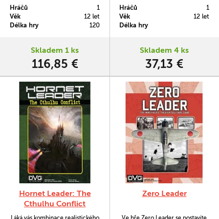
námořnictva, plnících mise v
Francie zachovala své neobvyklé
Hráčů
1
Hráčů
1
nepřátelských oblacích
oddělení od zbytku sil NATO,
Věk
12 let
Věk
12 let
druhoválečného Tichomoří.
nicméně vzhledem ke zhoršující
Délka hry
120
Délka hry
se situaci na pozemních bojištích
znala francouzská vláda, že je
třeba zasáhnout. Zatímco většina
Skladem 1 ks
Skladem 4 ks
sil NATO létala v amerických
116,85 €
37,13 €
letadlech či…
Hornet Leader: The
Zero Leader
Cthulhu Conflict
Láká vás kombinace realistického
Ve hře Zero Leader se postavíte