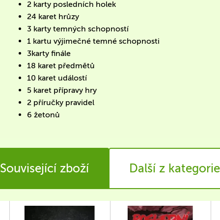
2 karty posledních holek
24 karet hrůzy
3 karty temných schopností
1 kartu výjimečné temné schopnosti
3karty finále
18 karet předmětů
10 karet událostí
5 karet přípravy hry
2 příručky pravidel
6 žetonů
Související zboží
Další z kategorie