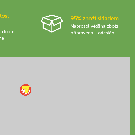
lost
95% zboží skladem
Naprostá většina zboží
t dobře
připravena k odeslání
me