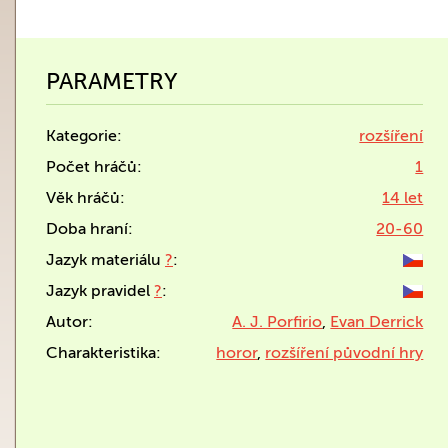
PARAMETRY
Kategorie:
rozšíření
Počet hráčů:
1
Věk hráčů:
14 let
Doba hraní:
20-60
Jazyk materiálu
?
:
Jazyk pravidel
?
:
Autor:
A. J. Porfirio
,
Evan Derrick
Charakteristika:
horor
,
rozšíření původní hry