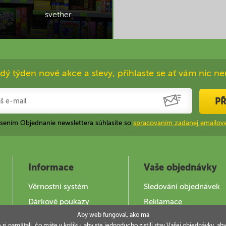
svether
dý týden nové akce a slevy, přihlaste se ať vám nic ne
PŘ
ásením Objednanie newslettera súhlasíte so
spracovaním zadanej emailove
Informace
Vaše objednávky
Věrnostní systém
Sledování objednávek
Dárkové poukazy
Reklamace
Aby web fungoval, ako má
Jak použít DOKY
e si pamätali, čo máte v košíku, aby ste jednoducho zistili stav Vašej objednávky,