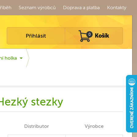
říběh
Seznam výrobců
Doprava a platba
Kontakty
Přihlásit
0
Košík
ní holka
 Hezký stezky
Distributor
Výrobce