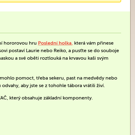
rní hororovou hru
Poslední holka
,
která vám přinese
ovi postaví Laurie nebo Reiko, a pusťte se do souboje
maskou a své oběti roztlouká na krvavou kaši svým
ám mohlo pomoct, třeba sekeru, past na medvědy nebo
vahy, aby jste se z tohohle tábora vrátili živí.
VAČ, který obsahuje základní komponenty.