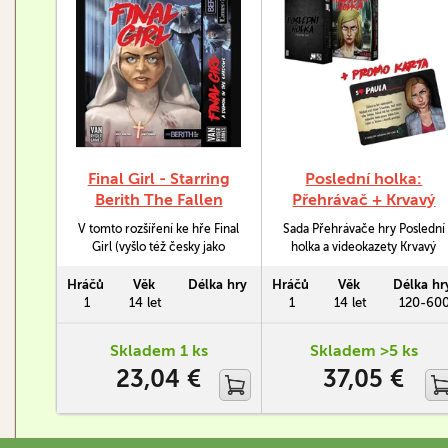
Final Girl - Starring
Poslední holka:
Berith The Fallen
Přehrávač + Krvavý
Angel
hezký stezky (+
V tomto rozšíření ke hře Final
Sada Přehrávače hry Poslední
promo karta Paula)
Girl (vyšlo též česky jako
holka a videokazety Krvavý
Poslední holka) musí naše
hezký stezky a promokarty
hrdinka vymýtit z jeptišky
Paula. Poslední holka je
Hráčů
Věk
Délka hry
Hráčů
Věk
Délka hr
Ursuly démona Beritha.
unikátní hra pro jednoho
1
14 let
1
14 let
120-60
Samotná Ursula ale musí
hráče na motivy hororových
přežít jinak hra okamžitě
filmů. Hráč se bude snažit
Skladem 1 ks
Skladem >5 ks
skončí.
zachránit ženskou hrdinku
23,04 €
37,05 €
před zákeřným vrahem,
přičemž na základě použité
videokazety s filmem se mění
prostředí…