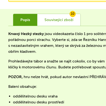
10
Popis
Související
zboží
Krvavý Hezký stezky
jsou videokazeta číslo 1 pro solité
pořádnou porci strachu. Vyberte si, zda se Řezníku Hans
s nezastavitelným vrahem, který se skrývá za železnou 
obřím kladivem.
Prohledávejte tábor a snažte se najít cokoliv, co by v
klíčky k motorovému člunu. Budete potřebovat spoustu od
POZOR,
hru nelze hrát, pokud autor nevlastní PŘEHRÁ
Balení obsahuje:
oddělitelnou desku vraha
oddělitelnou desku prostředí