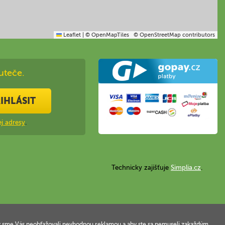
Leaflet
|
© OpenMapTiles
© OpenStreetMap contributors
uteče.
IHLÁSIT
j adresy
.
Technicky zajišťuje
Simplia.cz
.
 aby sme Vás neobťažovali nevhodnou reklamou a aby ste sa nemuseli zakaždým