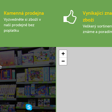
Kamenná prodejna
Vynikající zna
Vyzvedněte si zboží v
zboží
naší prodejně bez
Veškerý sortinen
poplatku
známe a poradí
+
−
e