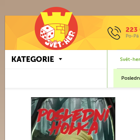
223 
Po-Pá 
KATEGORIE
Svět-her
Posledn