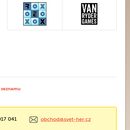
 seznamu
017 041
obchod@svet-her.cz