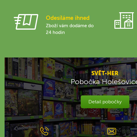
Odesíláme ihned
Zboží vám dodáme do
24 hodin
SVĚT-HER
Pobočka Holešovic
Detail pobočky