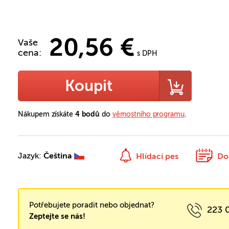
20,56 €
Vaše
cena:
s DPH
Koupit
Nákupem získáte
4 bodů
do
věrnostního programu
.
Jazyk:
Čeština
Hlídací pes
Do
Potřebujete poradit nebo objednat?
223 
Zeptejte se nás!