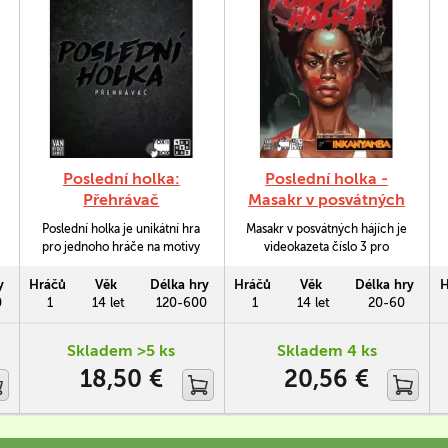
Poslední holka:
Poslední holka -
Přehrávač
Masakr v posvátných
hájích
Poslední holka je unikátní hra
Masakr v posvátných hájích je
pro jednoho hráče na motivy
videokazeta číslo 3 pro
hororových filmů. Hráč se
solitérní hororovou hru
bude snažit zachránit ženskou
Poslední holka. Tento příběh
y
Hráčů
Věk
Délka hry
Hráčů
Věk
Délka hry
H
hrdinku před zákeřným
vypráví o bozích, kteří si žádají
0
1
14 let
120-600
1
14 let
20-60
vrahem, přičemž na základě
pomstu. Obětí má být nejen
použité videokazety s filmem
poslední holka, ale také řada
Skladem >5 ks
Skladem 4 ks
se mění prostředí, hrdinka i
nic netušících návštěvníků
18,50 €
20,56 €
vrah. Tato krabice je
parku. Vyberte si, zda bude
Přehrávač, který obsahuje
krvavému řádění Mstitele
základní komponenty nutné
Inkanyamby čelit…
pro…