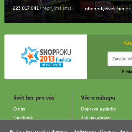
223 017 041
(nepřijímá sms)
obchod@svet-her.cz
Kaž
Prihl
Svět her pro vás
Vše o nákupu
O nás
Doprava a platba
Facebook
Jak nakupovat
Zajímavé stránky
Obchodní podmínky
Pre čo najlepší zážitok z nakupovania – aby fungovalo vyhľadávanie, aby sm