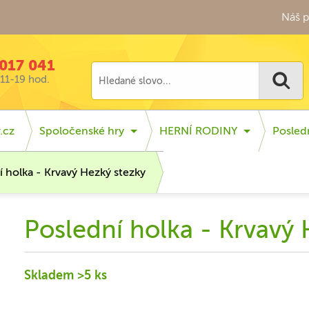
Náš p
017 041
11-19 hod.
.cz
Spoločenské hry
HERNÍ RODINY
Posled
í holka - Krvavý Hezký stezky
Poslední holka - Krvavý
Skladem >5 ks