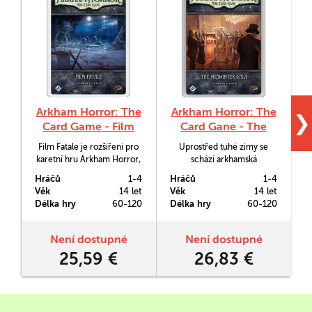
Arkham Horror: The
Arkham Horror: The
A
❯
Card Game - Film
Card Gane - The
Fatale
Midwinter Gala
Film Fatale je rozšíření pro
Uprostřed tuhé zimy se
karetní hru Arkham Horror,
schází arkhamská
ve kterém se jeden až čtyři
společenská elita v mlhou
Hráčů
1-4
Hráčů
1-4
H
vyšetřovatelé vydají do
pokrytém Kingsportu. The
t
Věk
14 let
Věk
14 let
V
hollywoodského studia C,
Midwinter Gala je rozšíření
Délka hry
60-120
Délka hry
60-120
D
kde probíhají tři
ke karetní hře Arkham
m
problematická natáčení,
Horror.
během kterých se odehrává
Není dostupné
Není dostupné
mnoho bizarních a
25,59 €
26,83 €
nebezpečných jevů.