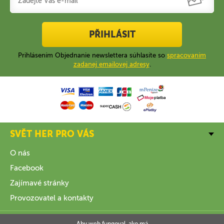
PŘIHLÁSIT
Prihlásením Objednanie newslettera súhlasíte so
spracovaním
zadanej emailovej adresy
.
SVĚT HER PRO VÁS
O nás
Facebook
Zajímavé stránky
Provozovatel a kontakty
VŠE O NÁKUPU