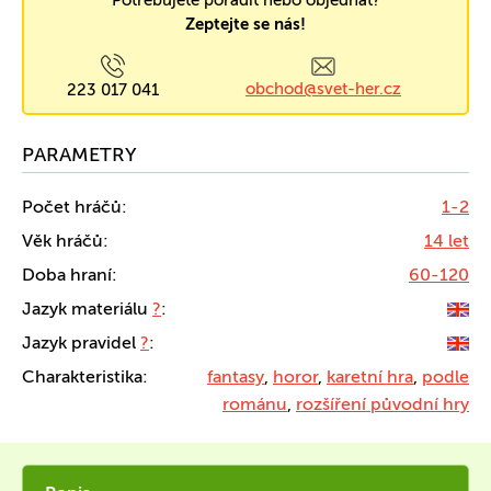
Potřebujete poradit nebo objednat?
Zeptejte se nás!
obchod@svet-her.cz
223 017 041
PARAMETRY
Počet hráčů:
1-2
Věk hráčů:
14 let
Doba hraní:
60-120
Jazyk materiálu
?
:
Jazyk pravidel
?
:
Charakteristika:
fantasy
,
horor
,
karetní hra
,
podle
románu
,
rozšíření původní hry