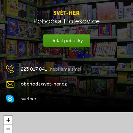
SVĚT-HER
Pobočka Holešovice
Detail pobočky
223 017 041
(nepřijímá sms)
obchod@svet-her.cz
svether
+
−