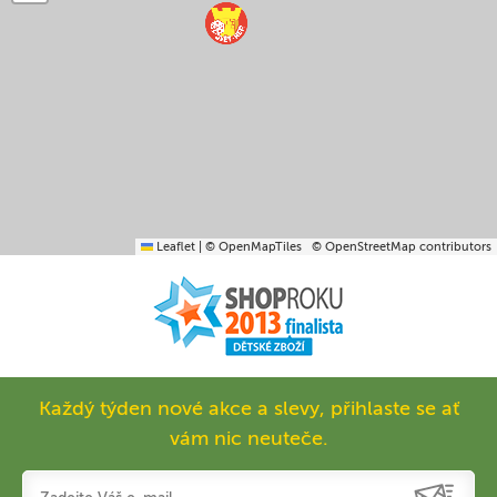
Leaflet
|
© OpenMapTiles
© OpenStreetMap contributors
Každý týden nové akce a slevy, přihlaste se ať
vám nic neuteče.