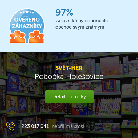
97%
zákazníků by doporučilo
obchod svým známým
SVĚT-HER
Pobočka Holešovice
Detail pobočky
223 017 041
(nepřijímá sms)