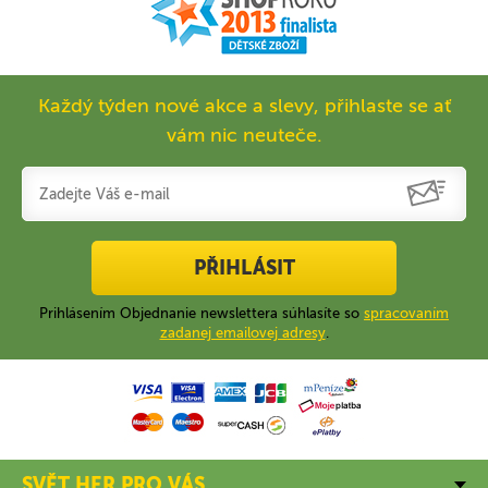
Každý týden nové akce a slevy, přihlaste se ať
vám nic neuteče.
PŘIHLÁSIT
Prihlásením Objednanie newslettera súhlasíte so
spracovaním
zadanej emailovej adresy
.
SVĚT HER PRO VÁS