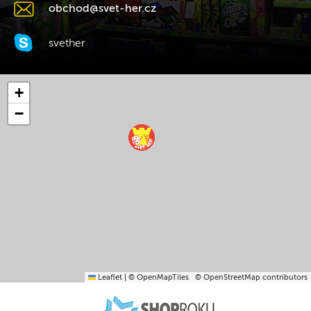
obchod@svet-her.cz
svether
+
−
Leaflet
|
© OpenMapTiles
© OpenStreetMap contributors