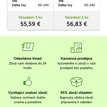
Věk
Věk
V
články, poslední errata a
kdy byla zaháhejna operace
S
Délka hry
60-240
Délka hry
60-240
D
úpravy některých scénářů.
Fall Gelb, což byla německá
K tomu zde nalezneme 17
vojenská ofenzíva ve Francii
dalších bitev a dvě mapy o
a Nizozemí.
Skladem 3 ks
Skladem 1 ks
rozměrech 21 x 56 cm (č.
55,59 €
56,83 €
96 a 97).
Odesíláme ihned
Kamenná prodejna
Zboží vám dodáme do 24
Vyzvedněte si zboží v naší
hodin
prodejně bez poplatku
Vynikající znalost zboží
95% zboží skladem
Veškerý sortinent dobře
Naprostá většina zboží
známe a poradíme
připravena k odeslání