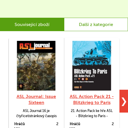
Související zboží
Další z kategorie
ASL Journal: Issue
ASL Action Pack 21 -
❯
Sixteen
Blitzkrieg to Paris
-
ASL Journal 16 je
21. Action Pack ke hře ASL
čtyřicetistránkový časopis
- Blitzkrieg to Paris -
ke hře Advanced Squad
pokrývá 16 zásadních
Hráčů
2
Hráčů
2
H
Leader, který obsahuje
květnových dnů roku 1940,