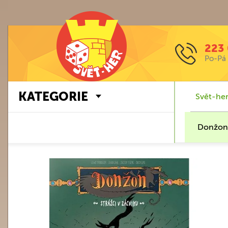
223 
Po-Pá 
KATEGORIE
Svět-her
Donžon: