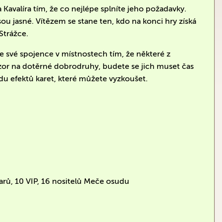
Kavalíra tím, že co nejlépe splníte jeho požadavky.
u jasné. Vítězem se stane ten, kdo na konci hry získá
Strážce.
te své spojence v místnostech tím, že některé z
ozor na dotěrné dobrodruhy, budete se jich muset čas
adu efektů karet, které můžete vyzkoušet.
arů, 10 VIP, 16 nositelů Meče osudu