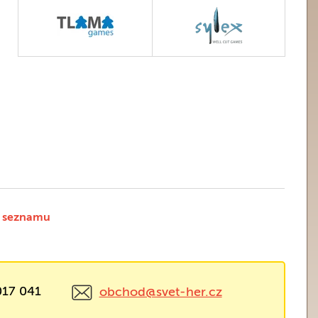
 seznamu
017 041
obchod@svet-her.cz