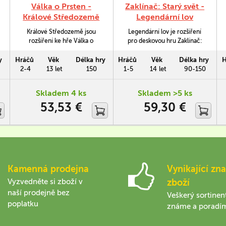
Válka o Prsten -
Zaklínač: Starý svět -
Králové Středozemě
Legendární lov
Králové Středozemě jsou
Legendární lov je rozšíření
rozšíření ke hře Válka o
pro deskovou hru Zaklínač:
Prsten, které se soustředí na 5
Starý svět. Budete v něm čelit
vůdců Svobodných lidí i
mocným nestvůrám jako jsou
y
Hráčů
Věk
Délka hry
Hráčů
Věk
Délka hry
H
pokusy Stínu zčernat jejich
chiméra, ledový obr či golem.
2-4
13 let
150
1-5
14 let
90-150
srdce.
Zcela nové bojové karty z
nich činí extrémně
Skladem 4 ks
Skladem >5 ks
nebezpečné protivníky.
53,53 €
59,30 €
Kamenná prodejna
Vynikající zna
Vyzvedněte si zboží v
zboží
naší prodejně bez
Veškerý sortinen
poplatku
známe a poradí