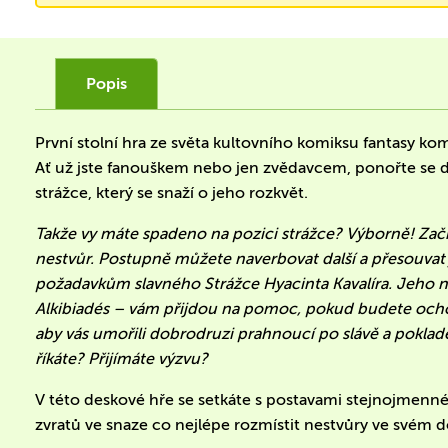
Popis
První stolní hra ze světa kultovního komiksu fantasy ko
Ať už jste fanouškem nebo jen zvědavcem, ponořte se d
strážce, který se snaží o jeho rozkvět.
Takže vy máte spadeno na pozici strážce? Výborně! Za
nestvůr. Postupně můžete naverbovat další a přesouvat 
požadavkům slavného Strážce Hyacinta Kavalíra. Jeho ne
Alkibiadés – vám přijdou na pomoc, pokud budete ochot
aby vás umořili dobrodruzi prahnoucí po slávě a poklad
říkáte? Přijímáte výzvu?
V této deskové hře se setkáte s postavami stejnojmen
zvratů ve snaze co nejlépe rozmístit nestvůry ve svém 