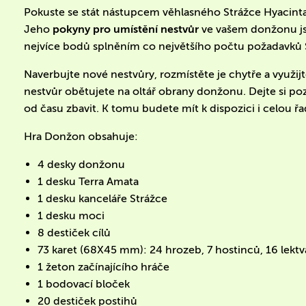
Pokuste se stát nástupcem věhlasného Strážce Hyacinta 
Jeho
pokyny pro umístění nestvůr
ve vašem donžonu jso
nejvíce bodů splněním co největšího počtu požadavků 
Naverbujte nové nestvůry, rozmístěte je chytře a využij
nestvůr obětujete na oltář obrany donžonu. Dejte si p
od času zbavit. K tomu budete mít k dispozici i celou ř
Hra Donžon obsahuje:
4 desky donžonu
1 desku Terra Amata
1 desku kanceláře Strážce
1 desku moci
8 destiček cílů
73 karet (68X45 mm): 24 hrozeb, 7 hostinců, 16 lektv
1 žeton začínajícího hráče
1 bodovací bloček
20 destiček postihů