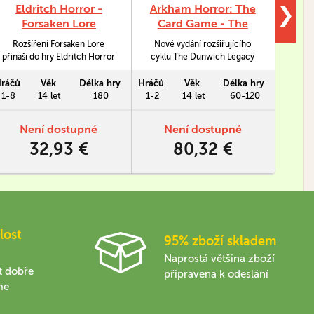
Eldritch Horror -
Arkham Horror: The
❯
Forsaken Lore
Card Game - The
Dunwich Legacy:
Rozšíření Forsaken Lore
Nové vydání rozšiřujícího
Severt
Campaign Expansion
přináší do hry Eldritch Horror
cyklu The Dunwich Legacy
Stína
nového Prastarého spolu s
pro Arkham Horror LCG.
inspi
novými kartami mystérií pro
F
ráčů
Věk
Délka hry
Hráčů
Věk
Délka hry
Hráčů
stávající Prastaré a spoustou
taje
1-8
14 let
180
1-2
14 let
60-120
1-5
nových příběhů k objevení.
staňte
Není dostupné
Není dostupné
32,93 €
80,32 €
lost
95% zboží skladem
Naprostá většina zboží
t dobře
připravena k odeslání
me