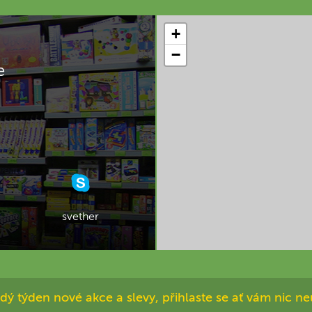
+
−
e
svether
dý týden nové akce a slevy, přihlaste se ať vám nic ne