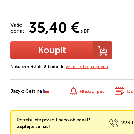
35,40 €
Vaše
cena:
s DPH
Koupit
Nákupem získáte
8 bodů
do
věrnostního programu
.
Jazyk:
Čeština
Hlídací pes
Do
Potřebujete poradit nebo objednat?
223 
Zeptejte se nás!