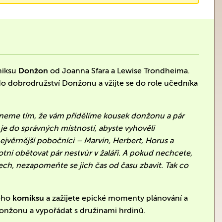
miksu
Donžon
od Joanna Sfara a Lewise Trondheima.
o dobrodružství Donžonu a vžijte se do role učedníka
čneme tím, že vám přidělíme kousek donžonu a pár
je do správných místností, abyste vyhověli
jvěrnější pobočníci – Marvin, Herbert, Horus a
ni obětovat pár nestvůr v žaláři. A pokud nechcete,
ech, nezapomeňte se jich čas od času zbavit. Tak co
ného
komiksu
a zažijete epické momenty plánování a
donžonu a vypořádat s družinami hrdinů.