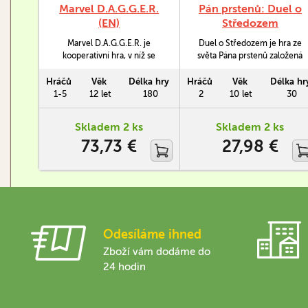
Marvel D.A.G.G.E.R.
Pán prstenů: Duel o
(EN)
Středozem
Marvel D.A.G.G.E.R. je
Duel o Středozem je hra ze
kooperativní hra, v níž se
světa Pána prstenů založená
společně postavíte silám zla.
na systému hry 7 divů světa:
Zahrát si můžete za
Duel.
Hráčů
Věk
Délka hry
Hráčů
Věk
Délka hr
některého z ikonických
1-5
12 let
180
2
10 let
30
hrdinů jako jsou Spider-Man,
Captain Marvel, Daredevil
Skladem 2 ks
Skladem 2 ks
nebo Thor. Budete cestovat
73,73 €
27,98 €
po světě, plnit mise, bojovat s
nepřáteli a v konečném
zúčtování se postavíte
nemesis.
Odesíláme ihned
Zboží vám dodáme do
24 hodin