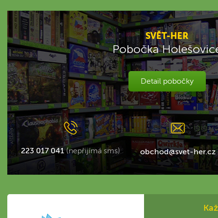
SVĚT-HER
Pobočka Holešovic
Detail pobočky
223 017 041
(nepřijímá sms)
obchod@svet-her.cz
Kaž