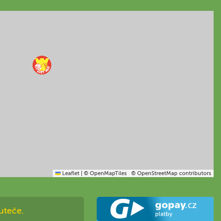
Leaflet
|
© OpenMapTiles
© OpenStreetMap contributors
uteče.