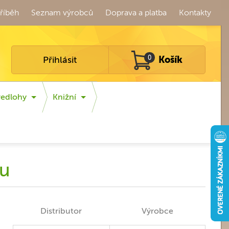
říběh
Seznam výrobců
Doprava a platba
Kontakty
Přihlásit
0
Košík
redlohy
Knižní
ku
Distributor
Výrobce