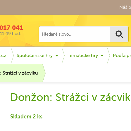
Náš p
017 041
11-19 hod.
.cz
Spoločenské hry
Tématické hry
Podľa p
 Strážci v zácviku
Donžon: Strážci v zácvi
Skladem 2 ks