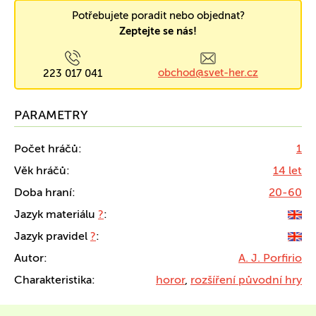
Potřebujete poradit nebo objednat?
Zeptejte se nás!
obchod@svet-her.cz
223 017 041
PARAMETRY
Počet hráčů:
1
Věk hráčů:
14 let
Doba hraní:
20-60
Jazyk materiálu
?
:
Jazyk pravidel
?
:
Autor:
A. J. Porfirio
Charakteristika:
horor
,
rozšíření původní hry