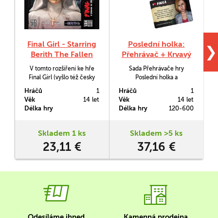
Final Girl - Starring
Poslední holka:
❯
Berith The Fallen
Přehrávač + Krvavý
Angel
hezký stezky (+
V tomto rozšíření ke hře
Sada Přehrávače hry
P
promo karta Paula)
Final Girl (vyšlo též česky
Poslední holka a
jako Poslední holka) musí
videokazety Krvavý hezký
Hráčů
1
Hráčů
1
H
naše hrdinka vymýtit z
stezky a promokarty Paula.
h
Věk
14 let
Věk
14 let
V
jeptišky Ursuly démona
Poslední holka je unikátní
Délka hry
Délka hry
120-600
D
Beritha. Samotná Ursula ale
hra pro jednoho hráče na
musí přežít jinak hra
motivy hororových filmů.
okamžitě skončí.
Hráč se bude snažit
v
Skladem 1 ks
Skladem >5 ks
zachránit ženskou hrdinku
23,11 €
37,16 €
před zákeřným vrahem,
přičemž na základě použité
n
videokazety s filmem se
mění prostředí…
Odesíláme ihned
Kamenná prodejna