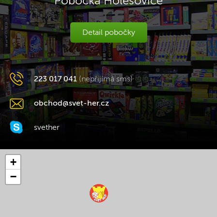
Pobočka Holešovice
Detail pobočky
223 017 041
(nepřijímá sms)
obchod@svet-her.cz
svether
+
−