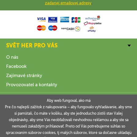
zadanej emailovej adresy
.
SVĚT HER PRO VÁS
O nás
Facebook
Zajímavé stránky
Provozovatel a kontakty
VŠE O NÁKUPU
Aby web fungoval, ako má
Pre čo najlepší zážitok z nakupovania – aby fungovalo vyhľadávanie, aby sme
si pamätali, čo máte v košíku, aby ste jednoducho zistili stav Vašej
INFORMACE
objednávky, aby sme Vás neobťažovali nevhodnou reklamou a aby ste sa
nemuseli zakaždým prihlasovať. Preto od Vás potrebujeme súhlas so
VAŠE OBJEDNÁVKY
spracovaním súborov cookies, tj malých súborov, ktoré sa dočasne ukladajú