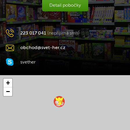
Detail pobočky
223 017 041
(nepřijímá sms)
obchod@svet-her.cz
svether
+
−