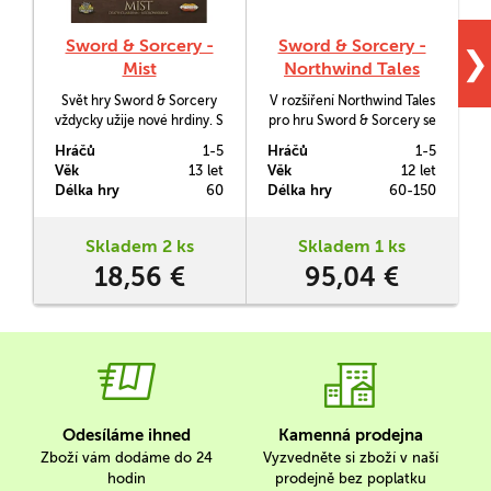
Sword & Sorcery -
Sword & Sorcery -
❯
Mist
Northwind Tales
Svět hry Sword & Sorcery
V rozšíření Northwind Tales
vždycky užije nové hrdiny. S
pro hru Sword & Sorcery se
Hero Packem Mist budete
hrdinové vydají do zemí
Hráčů
1-5
Hráčů
1-5
H
moci do této série přidat
zužovaných mrazivým
&
Věk
13 let
Věk
12 let
V
další mocnou postavu.
větrem a sněhem, aby se
Délka hry
60
Délka hry
60-150
D
tam postavili obávané
vikingské armádě, kterou
vede dobyvatl zvaný Wotan.
Skladem 2 ks
Skladem 1 ks
Dále bude také třeba najít
18,56 €
95,04 €
Yggdrasil, což je strom,
který podepírá vesmír a
postavit se hrozivému…
Odesíláme ihned
Kamenná prodejna
Zboží vám dodáme do 24
Vyzvedněte si zboží v naší
hodin
prodejně bez poplatku