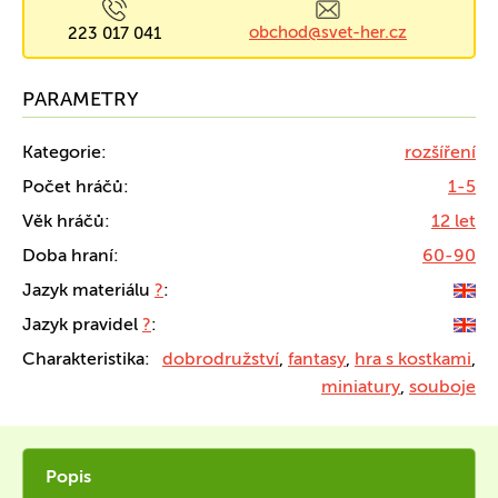
obchod@svet-her.cz
223 017 041
PARAMETRY
Kategorie:
rozšíření
Počet hráčů:
1-5
Věk hráčů:
12 let
Doba hraní:
60-90
Jazyk materiálu
?
:
Jazyk pravidel
?
:
Charakteristika:
dobrodružství
,
fantasy
,
hra s kostkami
,
miniatury
,
souboje
Popis