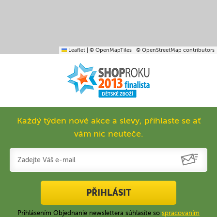
Leaflet
|
© OpenMapTiles
© OpenStreetMap contributors
Každý týden nové akce a slevy, přihlaste se ať
vám nic neuteče.
PŘIHLÁSIT
Prihlásením Objednanie newslettera súhlasíte so
spracovaním