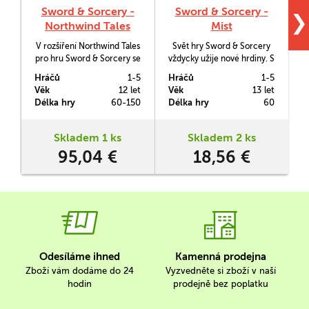
Sword & Sorcery -
Sword & Sorcery -
❯
Northwind Tales
Mist
V rozšíření Northwind Tales
Svět hry Sword & Sorcery
S
pro hru Sword & Sorcery se
vždycky užije nové hrdiny. S
hrdinové vydají do zemí
Hero Packem Mist budete
d
Hráčů
1-5
Hráčů
1-5
H
zužovaných mrazivým
moci do této série přidat
Věk
12 let
Věk
13 let
V
větrem a sněhem, aby se
další mocnou postavu.
Délka hry
60-150
Délka hry
60
D
tam postavili obávané
vikingské armádě, kterou
vede dobyvatl zvaný Wotan.
Skladem 1 ks
Skladem 2 ks
Dále bude také třeba najít
95,04 €
18,56 €
Yggdrasil, což je strom,
který podepírá vesmír a
postavit se hrozivému…
Odesíláme ihned
Kamenná prodejna
Zboží vám dodáme do 24
Vyzvedněte si zboží v naší
hodin
prodejně bez poplatku