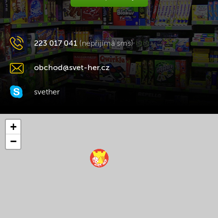
223 017 041
(nepřijímá sms)
obchod@svet-her.cz
svether
+
−