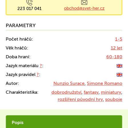
obchod@svet-her.cz
223 017 041
PARAMETRY
Počet hráčů:
1-5
Věk hráčů:
12 let
Doba hraní:
60-180
Jazyk materiálu
?
:
Jazyk pravidel
?
:
Autor:
Nunzio Surace
,
Simone Romano
Charakteristika:
dobrodružství
,
fantasy
,
miniatury
,
rozšíření původní hry
,
souboje
Popis