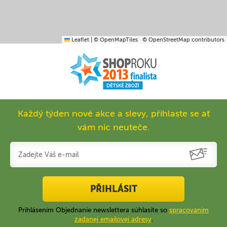
Leaflet
|
© OpenMapTiles
© OpenStreetMap contributors
Každý týden nové akce a slevy, přihlaste se ať
vám nic neuteče.
PŘIHLÁSIT
Prihlásením Objednanie newslettera súhlasíte so
spracovaním
zadanej emailovej adresy
.