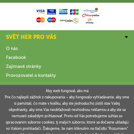
SVĚT HER PRO VÁS
O nás
Facebook
Zajímavé stránky
Provozovatel a kontakty
VŠE O NÁKUPU
Aby web fungoval, ako má
Pre čo najlepší zážitok z nakupovania – aby fungovalo vyhľadávanie, aby sme
si pamätali, čo máte v košíku, aby ste jednoducho zistili stav Vašej
INFORMACE
objednávky, aby sme Vás neobťažovali nevhodnou reklamou a aby ste sa
nemuseli zakaždým prihlasovať. Preto od Vás potrebujeme súhlas so
VAŠE OBJEDNÁVKY
spracovaním súborov cookies, tj malých súborov, ktoré sa dočasne ukladajú
vo Vašom prehliadači. Ďakujeme, že nám kliknutím na tlačidlo "Rozumiem"