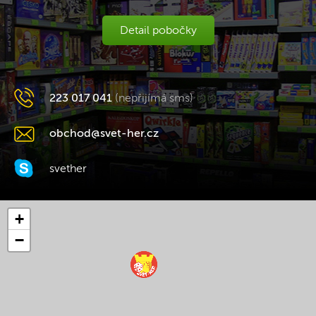
Detail pobočky
223 017 041
(nepřijímá sms)
obchod@svet-her.cz
svether
+
−