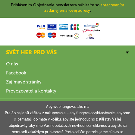
Prihlásením Objednanie newslettera súhlasíte so
spracovaním
zadanej emailovej adresy
.
SVĚT HER PRO VÁS
O nás
Facebook
Zajímavé stránky
Provozovatel a kontakty
VŠE O NÁKUPU
Aby web fungoval, ako má
Pre čo najlepší zážitok z nakupovania – aby fungovalo vyhľadávanie, aby sme
si pamätali, čo máte v košíku, aby ste jednoducho zistili stav Vašej
INFORMACE
objednávky, aby sme Vás neobťažovali nevhodnou reklamou a aby ste sa
nemuseli zakaždým prihlasovať. Preto od Vás potrebujeme súhlas so