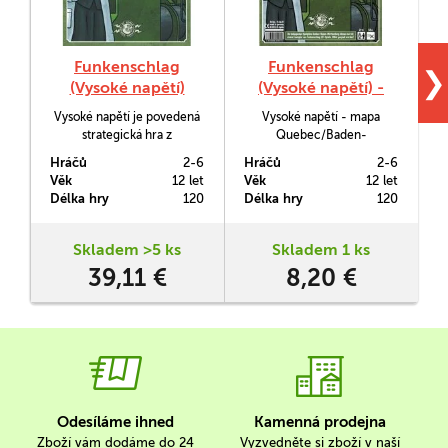
Funkenschlag
Funkenschlag
❯
(Vysoké napětí)
(Vysoké napětí) -
Quebec/Baden-
Vysoké napětí je povedená
Vysoké napětí - mapa
Württemberg
strategická hra z
Quebec/Baden-
atraktivního prostředí
Württemberg je rozšíření k
z
Hráčů
2-6
Hráčů
2-6
H
obchodu s energií. Ve hře
základní hře Vysoké napětí.
Věk
12 let
Věk
12 let
V
budujete vlastní elektrickou
Díky tomuto rozšíření
m
Délka hry
120
Délka hry
120
D
síť, stavíte vhodné
můžete hru přenést buď na
elektrárny a nakupujete do
mapu kanadské provincie či
nich suroviny. Trh je
jednoho z německých
Skladem >5 ks
Skladem 1 ks
mnohdy neúprosný. Cílem
spolkových států.
39,11 €
8,20 €
je uspokojit co nejvíce
zákazníků.
Odesíláme ihned
Kamenná prodejna
Zboží vám dodáme do 24
Vyzvedněte si zboží v naší