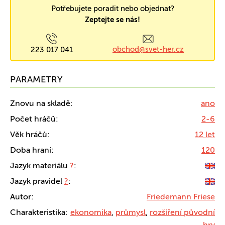
Potřebujete poradit nebo objednat?
Zeptejte se nás!
obchod@svet-her.cz
223 017 041
PARAMETRY
Znovu na skladě:
ano
Počet hráčů:
2-6
Věk hráčů:
12 let
Doba hraní:
120
Jazyk materiálu
?
:
Jazyk pravidel
?
:
Autor:
Friedemann Friese
Charakteristika:
ekonomika
,
průmysl
,
rozšíření původní
hry