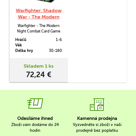
Warfighter: Shadow
War - The Modern
Night Combat Card
Warfighter - The Modern
Game
Night Combat Card Game
(též jako Shadow War) je
Hráčů
1-6
karetní hra pro 1-6 hráčů.
Věk
Délka hry
30-180
Skladem 1 ks
72,24 €
Odesíláme ihned
Kamenná prodejna
Zboží vám dodáme do 24
Vyzvedněte si zboží v naší
hodin
prodejně bez poplatku