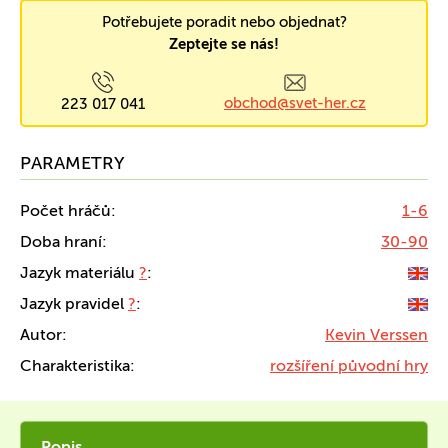
Potřebujete poradit nebo objednat?
Zeptejte se nás!
obchod@svet-her.cz
223 017 041
PARAMETRY
Počet hráčů:
1-6
Doba hraní:
30-90
Jazyk materiálu
?
:
Jazyk pravidel
?
:
Autor:
Kevin Verssen
Charakteristika:
rozšíření původní hry
Popis