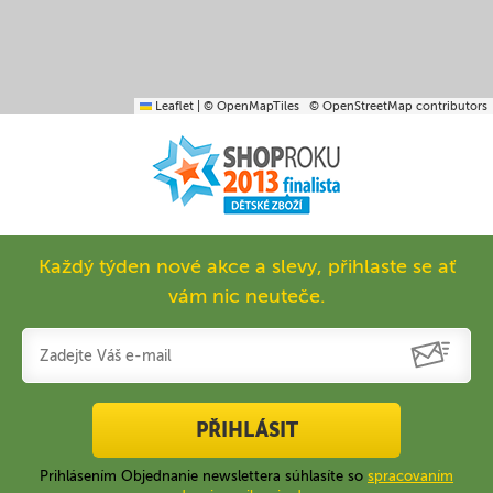
Leaflet
|
© OpenMapTiles
© OpenStreetMap contributors
Každý týden nové akce a slevy, přihlaste se ať
vám nic neuteče.
PŘIHLÁSIT
Prihlásením Objednanie newslettera súhlasíte so
spracovaním