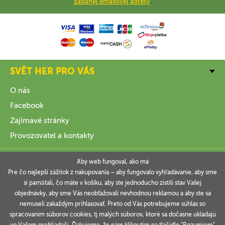
zadanej emailovej adresy
.
SVĚT HER PRO VÁS
O nás
Facebook
Zajímavé stránky
Provozovatel a kontakty
VŠE O NÁKUPU
Aby web fungoval, ako má
Pre čo najlepší zážitok z nakupovania – aby fungovalo vyhľadávanie, aby sme
si pamätali, čo máte v košíku, aby ste jednoducho zistili stav Vašej
INFORMACE
objednávky, aby sme Vás neobťažovali nevhodnou reklamou a aby ste sa
nemuseli zakaždým prihlasovať. Preto od Vás potrebujeme súhlas so
VAŠE OBJEDNÁVKY
spracovaním súborov cookies, tj malých súborov, ktoré sa dočasne ukladajú