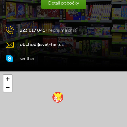
Detail pobočky
223 017 041
(nepřijímá sms)
obchod@svet-her.cz
svether
+
−