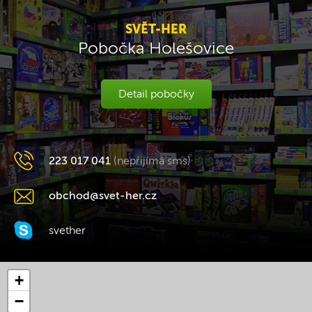
SVĚT-HER
Pobočka Holešovice
Detail pobočky
223 017 041
(nepřijímá sms)
obchod@svet-her.cz
svether
+
−