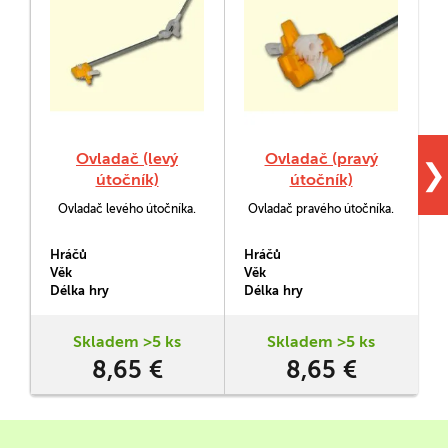
Ovladač (levý
Ovladač (pravý
❯
útočník)
útočník)
Ovladač levého útočníka.
Ovladač pravého útočníka.
Hráčů
Hráčů
H
Věk
Věk
V
Délka hry
Délka hry
D
Skladem >5 ks
Skladem >5 ks
8,65 €
8,65 €