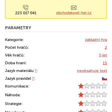
obchod@svet-her.cz
223 017 041
PARAMETRY
Kategorie:
základní hra
Počet hráčů:
2
Věk hráčů:
5 let
Doba hraní:
15
Jazyk materiálu
?
:
neobsahuje text
Jazyk pravidel
?
:
Komunikace:
Náhoda:
Strategie: