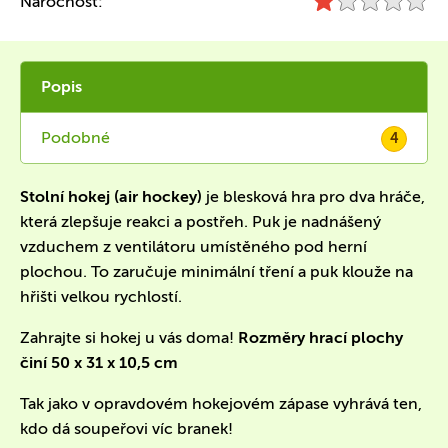
Náročnost:
Popis
Podobné
4
Stolní hokej (air hockey)
je blesková hra pro dva hráče,
která zlepšuje reakci a postřeh. Puk je nadnášený
vzduchem z ventilátoru umístěného pod herní
plochou. To zaručuje minimální tření a puk klouže na
hřišti velkou rychlostí.
Zahrajte si hokej u vás doma!
Rozměry hrací plochy
činí 50 x 31 x 10,5 cm
Tak jako v opravdovém hokejovém zápase vyhrává ten,
kdo dá soupeřovi víc branek!