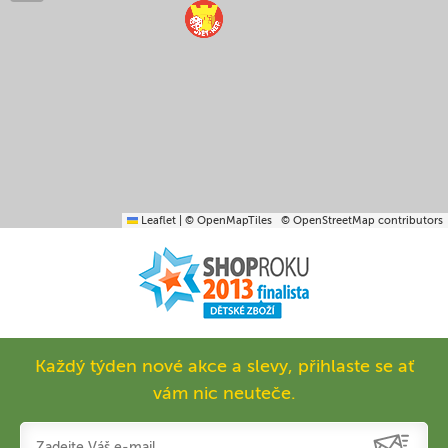
Leaflet
|
© OpenMapTiles
© OpenStreetMap contributors
Každý týden nové akce a slevy, přihlaste se ať
vám nic neuteče.