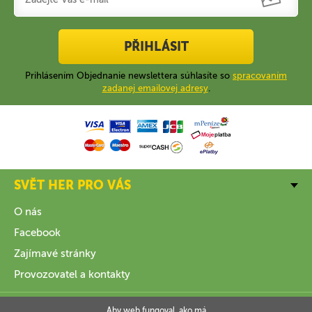
PŘIHLÁSIT
Prihlásením Objednanie newslettera súhlasíte so
spracovaním
zadanej emailovej adresy
.
SVĚT HER PRO VÁS
O nás
Facebook
Zajímavé stránky
Provozovatel a kontakty
VŠE O NÁKUPU
Aby web fungoval, ako má