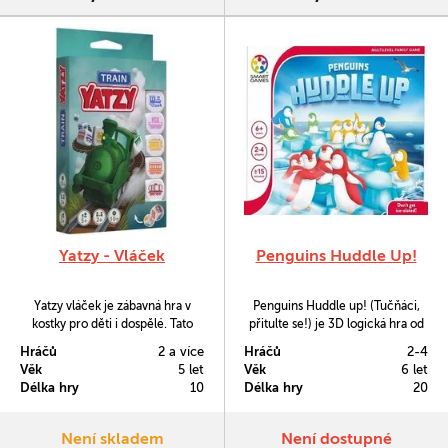
Yatzy - Vláček
Penguins Huddle Up!
Yatzy vláček je zábavná hra v
Penguins Huddle up! (Tučňáci,
kostky pro děti i dospělé. Tato
přitulte se!) je 3D logická hra od
kreativní jednoduchá hra je
Smart Games, která je poněkud
Hráčů
2 a více
Hráčů
2-4
vhodná pro děti od 5 let.
netradičně určena 2 až 4
Věk
5 let
Věk
6 let
Potřebujete jen 5 kostek, tužku a
hráčům. Na Antarktidě se tučňáci
Délka hry
10
Délka hry
20
papír.
v krutých zimách udržují v teple
tím, že se choulí k sobě. Vy
dostanete na starosti jednu
Není skladem
Není dostupné