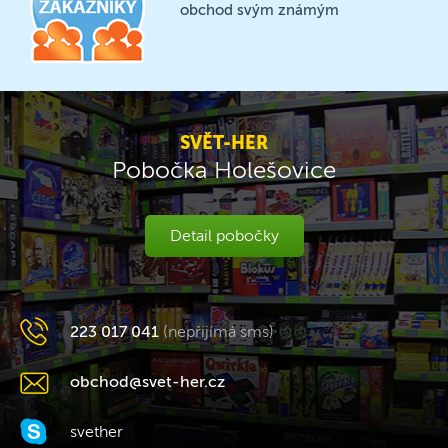
obchod svým známým
SVĚT-HER
Pobočka Holešovice
Detail pobočky
223 017 041
(nepřijímá sms)
obchod@svet-her.cz
svether