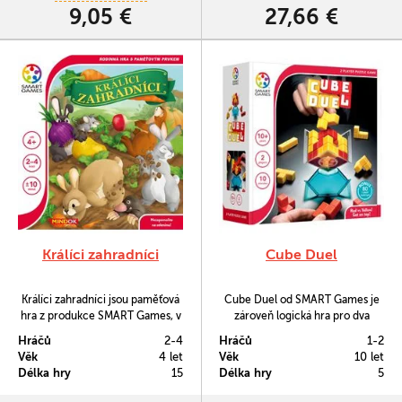
takovou rodinku tučňáků, jejíž
9,05 €
27,66 €
členy musíte dostat pěkně…
Králíci zahradníci
Cube Duel
Králíci zahradníci jsou paměťová
Cube Duel od SMART Games je
hra z produkce SMART Games, v
zároveň logická hra pro dva
níž je třeba si zapamatovat, kde je
hráče a zároveň klasická
Hráčů
2-4
Hráčů
1-2
vysazená která zelenina.
hlavolamová hra pro jednoho,
Věk
4 let
Věk
10 let
která vám nabídne 80 různých
Délka hry
15
Délka hry
5
úloh.