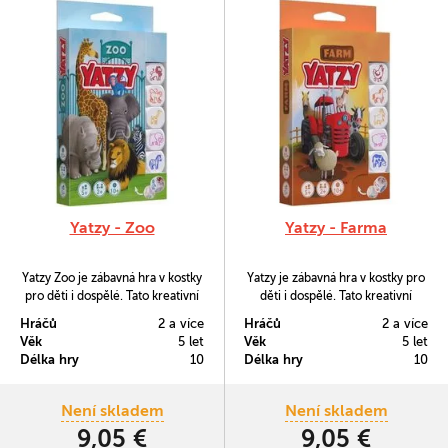
Yatzy - Zoo
Yatzy - Farma
Yatzy Zoo je zábavná hra v kostky
Yatzy je zábavná hra v kostky pro
pro děti i dospělé. Tato kreativní
děti i dospělé. Tato kreativní
jednoduchá hra je vhodná pro
jednoduchá hra je vhodná pro
Hráčů
2 a více
Hráčů
2 a více
děti od 5 let. Potřebujete jen 5
děti od 5 let. Potřebujete jen 5
Věk
5 let
Věk
5 let
kostek, tužku a papír.
kostek, tužku a papír.
Délka hry
10
Délka hry
10
Není skladem
Není skladem
9,05 €
9,05 €