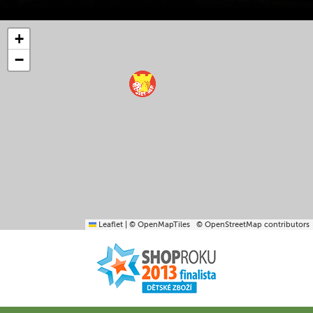
+
−
Leaflet
|
© OpenMapTiles
© OpenStreetMap contributors