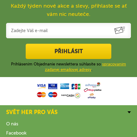
Každý týden nové akce a slevy, přihlaste se ať
vám nic neuteče.
PŘIHLÁSIT
Prihlásením Objednanie newslettera súhlasíte so
spracovaním
zadanej emailovej adresy
.
SVĚT HER PRO VÁS
O nás
Facebook