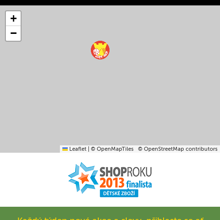
+
−
Leaflet
|
© OpenMapTiles
© OpenStreetMap contributors