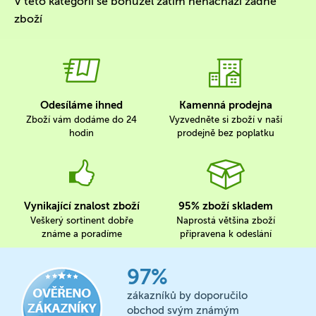
V této kategorii se bohužel zatím nenachází žádné
zboží
Odesíláme ihned
Kamenná prodejna
Zboží vám dodáme do 24
Vyzvedněte si zboží v naší
hodin
prodejně bez poplatku
Vynikající znalost zboží
95% zboží skladem
Veškerý sortinent dobře
Naprostá většina zboží
známe a poradíme
připravena k odeslání
97%
zákazníků by doporučilo
obchod svým známým