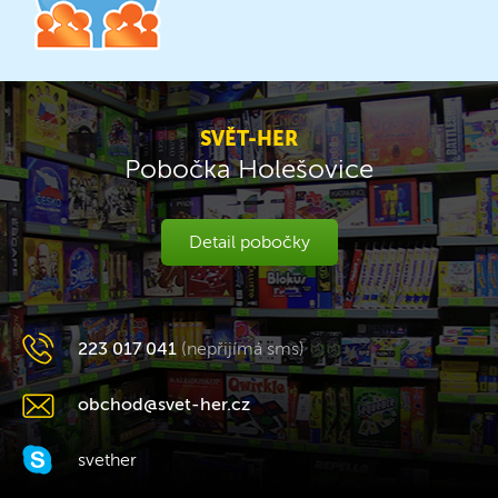
SVĚT-HER
Pobočka Holešovice
Detail pobočky
223 017 041
(nepřijímá sms)
obchod@svet-her.cz
svether