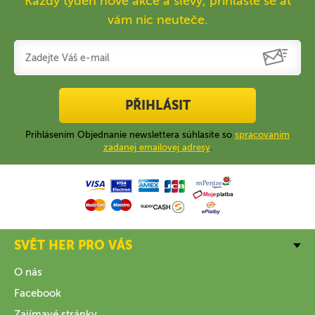
Každý týden nové akce a slevy, přihlaste se ať
vám nic neuteče.
PŘIHLÁSIT
Prihlásením Objednanie newslettera súhlasíte so
spracovaním
zadanej emailovej adresy
.
SVĚT HER PRO VÁS
O nás
Facebook
Zajímavé stránky