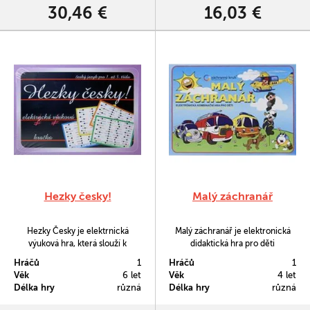
vynálezců a vyobrazení jejich
30,46 €
16,03 €
vynálezů, vaším úkolem je
přiřadit…
Hezky česky!
Malý záchranář
Hezky Česky je elektrnická
Malý záchranář je elektronická
výuková hra, která slouží k
didaktická hra pro děti
osvojení základních pravidel
předškolního věku. Obsahuje 16
Hráčů
1
Hráčů
1
českého pravopisu vyučovaných
listů s obrázky, mezi nimiž děti
Věk
6 let
Věk
4 let
v 1. až 3. třídě základní školy.
hledají souvislosti. Správnou
Délka hry
různá
Délka hry
různá
Samozřejmě velmi zábavnou
odpověď signalizuje zelené
formou.
světélko.