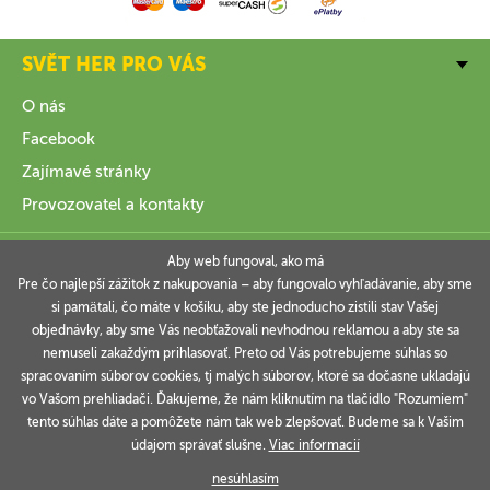
SVĚT HER PRO VÁS
O nás
Facebook
Zajímavé stránky
Provozovatel a kontakty
VŠE O NÁKUPU
Aby web fungoval, ako má
Pre čo najlepší zážitok z nakupovania – aby fungovalo vyhľadávanie, aby sme
si pamätali, čo máte v košíku, aby ste jednoducho zistili stav Vašej
INFORMACE
objednávky, aby sme Vás neobťažovali nevhodnou reklamou a aby ste sa
nemuseli zakaždým prihlasovať. Preto od Vás potrebujeme súhlas so
VAŠE OBJEDNÁVKY
spracovaním súborov cookies, tj malých súborov, ktoré sa dočasne ukladajú
vo Vašom prehliadači. Ďakujeme, že nám kliknutím na tlačidlo "Rozumiem"
tento súhlas dáte a pomôžete nám tak web zlepšovať. Budeme sa k Vašim
údajom správať slušne.
Viac informacií
Technicky zajišťuje
Simplia.cz
.
nesúhlasím