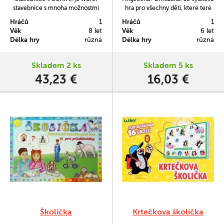
stavebnice s mnoha možnostmi
hra pro všechny děti, které teré
zapojení efektních
se začínají učit angličtinu, ale i
Hráčů
1
Hráčů
1
elektronických modelů podle
pro pokročilejší, kteří si chtějí
Věk
8 let
Věk
6 let
příručky nebo také podle svých
zopakovat 160 z nejdůležitějších
Délka hry
různá
Délka hry
různá
znalostí.
anglických slovíček z 16 různých
oblastí: sportu, povolání, přírody,
číslic, barev atd.
Skladem 2 ks
Skladem 5 ks
43,23 €
16,03 €
Školička
Krtečkova školička