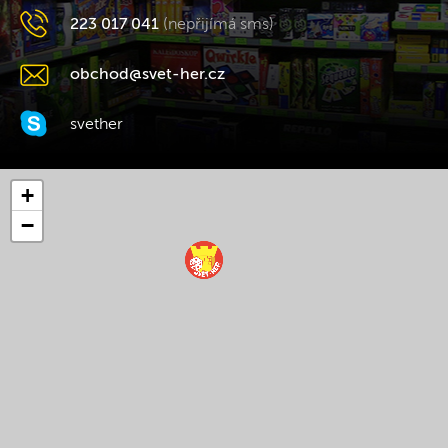
223 017 041
(nepřijímá sms)
obchod@svet-her.cz
svether
+
−