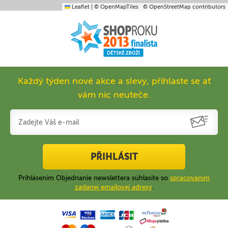
Leaflet
|
© OpenMapTiles
© OpenStreetMap contributors
Každý týden nové akce a slevy, přihlaste se ať
vám nic neuteče.
PŘIHLÁSIT
Prihlásením Objednanie newslettera súhlasíte so
spracovaním
zadanej emailovej adresy
.