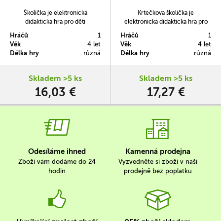
Školička je elektronická
Krtečkova školička je
didaktická hra pro děti
elektronická didaktická hra pro
předškolního věku. Obsahuje 16
děti předškolního věku. Obsahuje
Hráčů
1
Hráčů
1
listů se 176 obrázky, mezi nimiž
16 listů s obrázky, mezi nimiž děti
Věk
4 let
Věk
4 let
děti hledají souvislosti.
hledají souvislosti. Správnou
Délka hry
různá
Délka hry
různá
odpověď signalizuje zelené
světélko.
Skladem >5 ks
Skladem >5 ks
16,03 €
17,27 €
Odesíláme ihned
Kamenná prodejna
Zboží vám dodáme do 24
Vyzvedněte si zboží v naší
hodin
prodejně bez poplatku