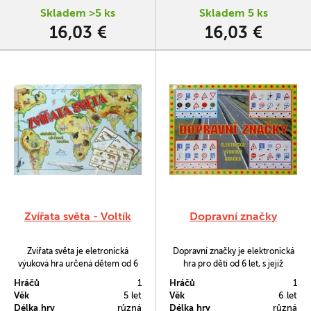
Skladem >5 ks
Skladem 5 ks
16,03 €
16,03 €
Zvířata světa - Voltík
Dopravní značky
Zvířata světa je eletronická
Dopravní značky je elektronická
výuková hra určená dětem od 6
hra pro děti od 6 let, s jejíž
let. Děti se nenásilnou a zábavnou
pomocí se naučí hravou formou
Hráčů
1
Hráčů
1
formou pomocí této již tradiční
80 dopravních značek.
Věk
5 let
Věk
6 let
hry naučí poznávat zvířata z
Délka hry
různá
Délka hry
různá