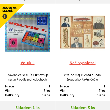
ZNOVU NA
SKLADĚ
Voltík I.
Naši vynálezci
Stavebnice VOLTÍK I. umožňuje
Víte, co mají ruchadlo, lodní
sestavit podle jednoduchých
šroub a kontaktní čočky
návodů nejméně 35
společného? Jsou to české
Hráčů
1
Hráčů
1
elektronických modelů bez
vynálezy. Pojďte se dozvědět více
Věk
8 let
Věk
7 let
pájení s barevnými světélky a
o tom, jaké objevy dali vynálezci v
Délka hry
různá
Délka hry
různá
tónovým bzučákem.
Českých zemích světu. Na 16
listech hry Naši vynálezci
naleznete 48 portrétů českých
Skladem 1 ks
Skladem 3 ks