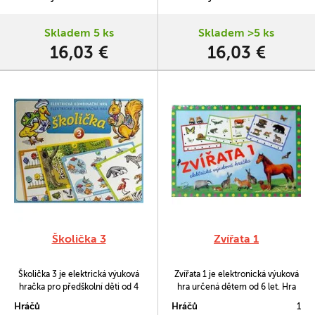
celého světa.
Skladem 5 ks
Skladem >5 ks
16,03 €
16,03 €
Školička 3
Zvířata 1
Školička 3 je elektrická výuková
Zvířata 1 je elektronická výuková
hračka pro předškolní děti od 4
hra určená dětem od 6 let. Hra
let, obsahuje 16 listů s obrázky,
obsahuje 16 karet s obrázky 80
Hráčů
Hráčů
1
mezi nimiž hledají děti souvislosti.
nejznámějších zvířat z naší