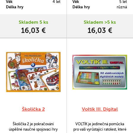
Věk
4 let
Věk
5 let
Správnou odpověď signalizuje
přírody.
Délka hry
Délka hry
různá
zelené světélko.
Skladem 5 ks
Skladem >5 ks
16,03 €
16,03 €
Školička 2
Voltík III. Digital
Školička 2 je pokračování
VOLTÍK je jedinečná pomůcka
úspěšné naučné spojovací hry
pro vaši vyrůstající ratolest, které