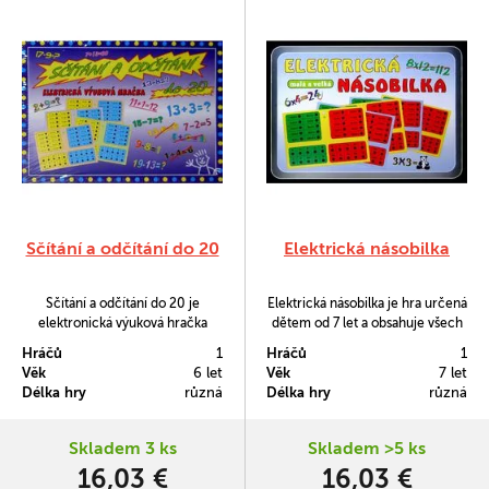
Sčítání a odčítání do 20
Elektrická násobilka
Sčítání a odčítání do 20 je
Elektrická násobilka je hra určená
elektronická výuková hračka
dětem od 7 let a obsahuje všech
určená dětem od 6 let. Obsahuje
200 příkladů malé i velké
Hráčů
1
Hráčů
1
320 příkladů na sčítání a odčítání
násobilky na 10 výměnných
Věk
6 let
Věk
7 let
do 20 na 16 výměnných listech.
listech.
Délka hry
různá
Délka hry
různá
Skladem 3 ks
Skladem >5 ks
16,03 €
16,03 €