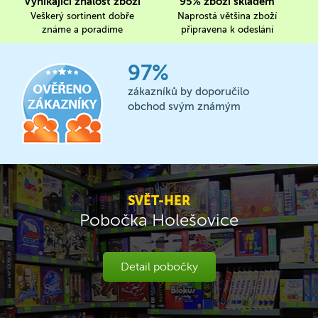
Vynikající znalost zboží
95% zboží skladem
Veškerý sortinent dobře
Naprostá většina zboží
známe a poradíme
připravena k odeslání
97%
zákazníků by doporučilo
obchod svým známým
SVĚT-HER
Pobočka Holešovice
Detail pobočky