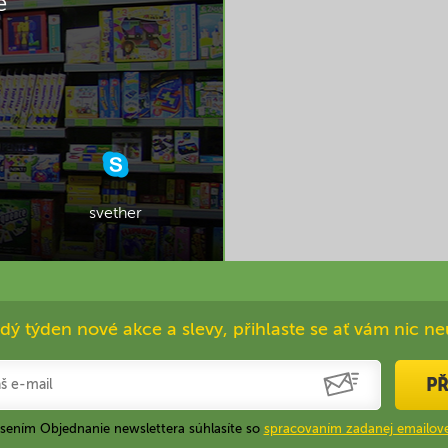
e
svether
dý týden nové akce a slevy, přihlaste se ať vám nic ne
PŘ
ásením Objednanie newslettera súhlasíte so
spracovaním zadanej emailove