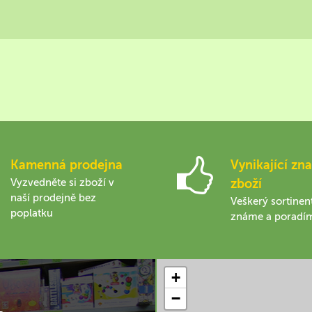
Kamenná prodejna
Vynikající zna
Vyzvedněte si zboží v
zboží
naší prodejně bez
Veškerý sortinen
poplatku
známe a poradí
+
−