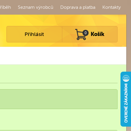
říběh
Seznam výrobců
Doprava a platba
Kontakty
Přihlásit
0
Košík