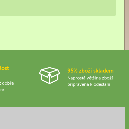
lost
95% zboží skladem
Naprostá většina zboží
t dobře
připravena k odeslání
me