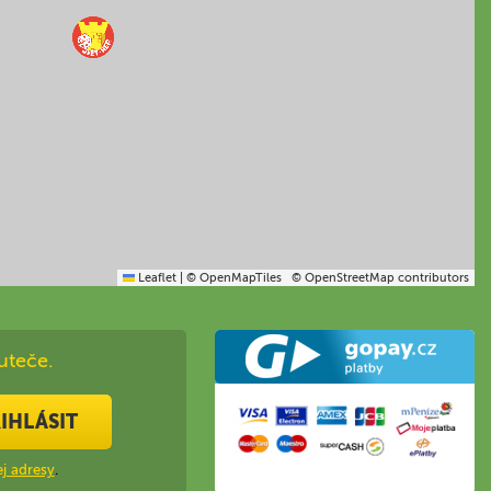
Leaflet
|
© OpenMapTiles
© OpenStreetMap contributors
uteče.
IHLÁSIT
j adresy
.