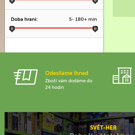
Doba hraní:
5
-
180
+ min
Odesíláme ihned
Zboží vám dodáme do
24 hodin
SVĚT-HER