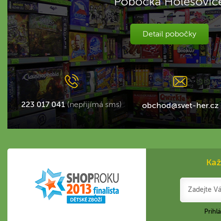
Pobočka Holešovic
Detail pobočky
223 017 041
(nepřijímá sms)
obchod@svet-her.cz
Kaž
Prihl