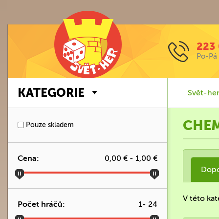
223 
Po-Pá 
KATEGORIE
Svět-her
CHE
Pouze skladem
Cena:
0,00 €
-
1,00 €
Dop
V této ka
Počet hráčů:
1
-
24