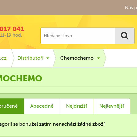
Náš p
017 041
11-19 hod.
.cz
Distributoři
Chemochemo
MOCHEMO
oručené
Abecedně
Nejdražší
Nejlevnější
tegorii se bohužel zatím nenachází žádné zboží